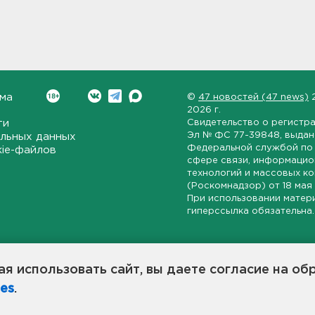
ма
©
47 новостей (47 news)
2026 г.
ти
Свидетельство о регистр
Эл № ФС 77-39848
, выда
льных данных
Федеральной службой по 
kie-файлов
сфере связи, информаци
технологий и массовых к
(Роскомнадзор) от
18 мая
При использовании матер
гиперссылка обязательна.
ет-издание, направленное на всестороннее освещение политиче
ской области, экономической и инвестиционной активности в ре
я использовать сайт, вы даете согласие на об
7 новостей» станет популярной и конструктивной площадкой дл
es
.
оисходят в 47-м регионе России.