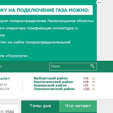
о
валют
Выборгский район
+19
Кингисеппский район
+19
81.41
Киришский район
+21
94.06
Ломоносовский район
+20
Темы дня
Что читают
3584