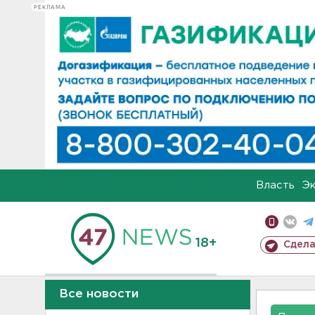
РЕКЛАМА
Власть
Э
18+
Сдела
Все новости