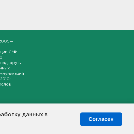
2005—
ации СМИ
но
надзору в
онных
оммуникаций
 2010г.
иалов
ской и
гионе.
работку данных в
я свободного
Согласен