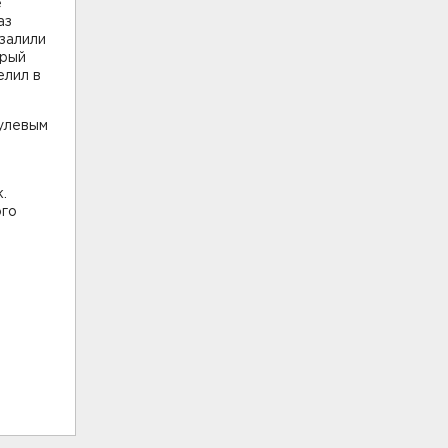
е
аз
залили
орый
елил в
пулевым
.
ого