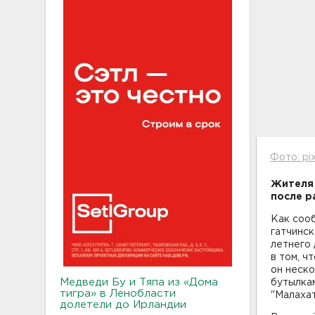
Фото: pi
Жителя 
после р
Как соо
гатчинск
летнего
в том, ч
он неско
Медведи Бу и Тяпа из «Дома
бутылкам
тигра» в Ленобласти
"Малахат
долетели до Ирландии