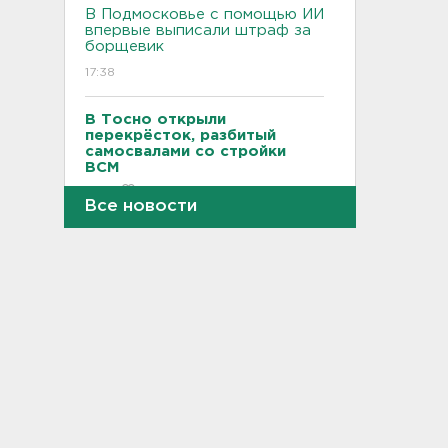
В Подмосковье с помощью ИИ
впервые выписали штраф за
борщевик
17:38
В Тосно открыли
перекрёсток, разбитый
самосвалами со стройки
ВСМ
17:19
Все новости
В вузы Петербурга по квоте
для участников СВО и их
детей поступили 3,4 тысячи
человек
16:57
Найдено тело
девятилетнего мальчика,
пропавшего в
Новогорелово. Он утонул
16:41