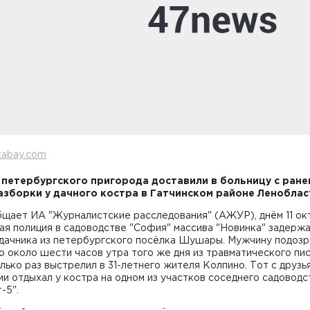
xabay.com
петербургского пригорода доставили в больницу с ране
азборки у дачного костра в Гатчинском районе Леноблас
бщает ИА "Журналистские расследования" (АЖУР), днём 11 ок
ая полиция в садоводстве "София" массива "Новинка" задержа
 дачника из петербургского посёлка Шушары. Мужчину подоз
то около шести часов утра того же дня из травматического пи
лько раз выстрелил в 31-летнего жителя Колпино. Тот с друзь
и отдыхал у костра на одном из участков соседнего садоводс
-5".