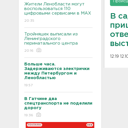
Проис
Жители Ленобласти могут
воспользоваться 110
цифровыми сервисами в МАХ
В с
20:35
приш
отве
Тройняшек выписали из
Ленинградского
выс
перинатального центра
20:16
12:19 12.
Больше часа.
Задерживаются электрички
между Петербургом и
Ленобластью
19:57
В Гатчине два
спецтранспорта не поделили
дорогу
19:36
РЕКЛАМА