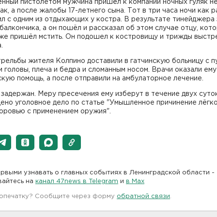
нный пистолетом мужчина пришёл к компании ночных гуляк н
ак, а после жалобы 17-летнего сына. Тот в три часа ночи как р
л с одним из отдыхающих у костра. В результате тинейджера 
 балкончика, а он пошёл и рассказал об этом случае отцу, кот
зже пришёл мстить. Он подошел к костровищу и трижды выстр
.
рельбы жителя Колпино доставили в гатчинскую больницу с 
 головы, плеча и бедра и сломанным носом. Врачи оказали ему
кую помощь, а после отправили на амбулаторное лечение.
задержан. Меру пресечения ему изберут в течение двух суток
ено уголовное дело по статье "Умышленное причинение лёгк
доровью с применением оружия".
рвыми узнавать о главных событиях в Ленинградской области -
вайтесь на
канал 47news в Telegram
и
в Maх
 опечатку? Сообщите через форму
обратной связи
.