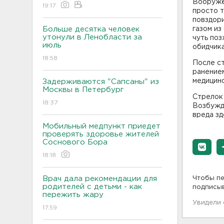
Вооружё
19:17
просто т
повздори
Больше десятка человек
газом из
утонули в Ленобласти за
чуть по
июль
обидчика
18:58
После ст
ранением
медицинс
Задерживаются "Сапсаны" из
Москвы в Петербург
Стрелок 
18:37
Возбужд
вреда з
Мобильный медпункт приедет
проверять здоровье жителей
Соснового Бора
18:18
Врач дала рекомендации для
Чтобы пе
родителей с детьми - как
подписы
пережить жару
Увидели
17:59