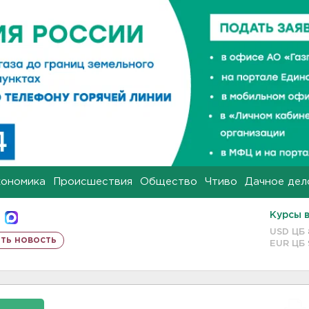
кономика
Происшествия
Общество
Чтиво
Дачное дел
Курсы 
USD ЦБ
ть новость
EUR ЦБ