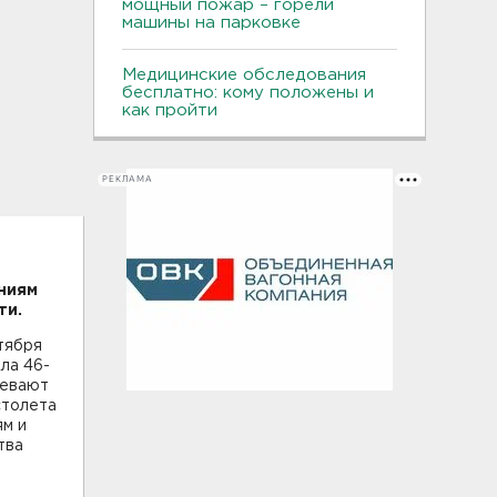
мощный пожар – горели
машины на парковке
Медицинские обследования
бесплатно: кому положены и
как пройти
РЕКЛАМА
ниям
ти.
тября
ла 46-
ревают
столета
ям и
тва