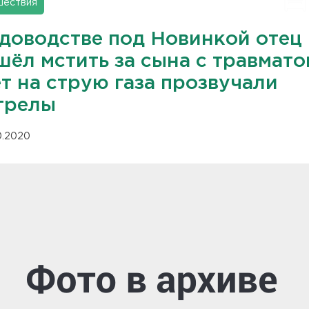
шествия
адоводстве под Новинкой отец
ёл мстить за сына с травмато
т на струю газа прозвучали
трелы
10.2020