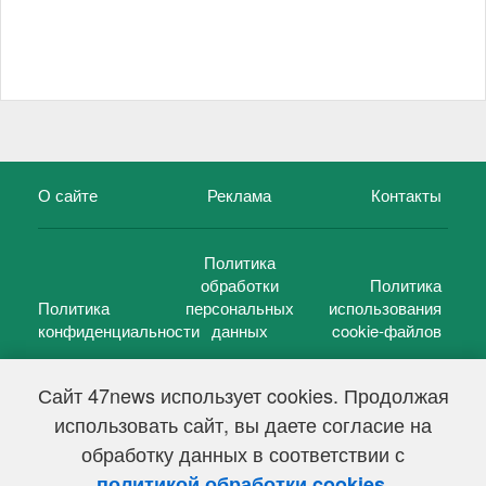
О сайте
Реклама
Контакты
Политика
обработки
Политика
Политика
персональных
использования
конфиденциальности
данных
cookie-файлов
Сайт 47news использует cookies. Продолжая
использовать сайт, вы даете согласие на
©
47 новостей (47 news)
2005 — 2026 г.
обработку данных в соответствии с
Свидетельство о регистрации СМИ Эл № ФС 77-39848, выдано
Федеральной службой по надзору в сфере связи,
.
политикой обработки cookies