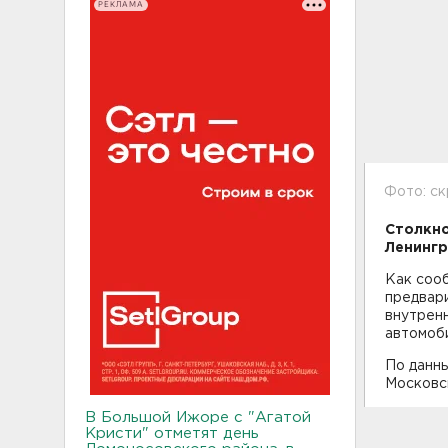
РЕКЛАМА
Фото: ск
Столкно
Ленингр
Как соо
предвари
внутрен
автомоби
По данны
Московск
В Большой Ижоре с "Агатой
Кристи" отметят день