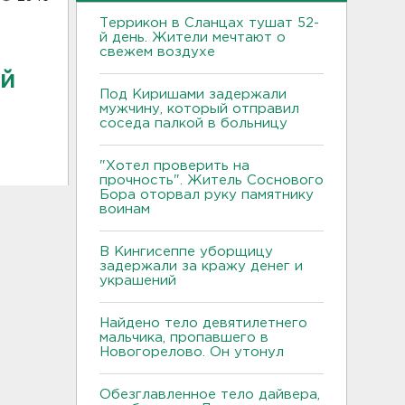
Террикон в Сланцах тушат 52-
й день. Жители мечтают о
свежем воздухе
ый
Под Киришами задержали
мужчину, который отправил
соседа палкой в больницу
"Хотел проверить на
прочность". Житель Соснового
Бора оторвал руку памятнику
воинам
В Кингисеппе уборщицу
задержали за кражу денег и
украшений
Найдено тело девятилетнего
мальчика, пропавшего в
Новогорелово. Он утонул
Обезглавленное тело дайвера,