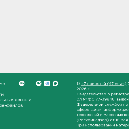
ма
©
47 новостей (47 news)
2026 г.
ти
Свидетельство о регистр
Эл № ФС 77-39848
, выда
льных данных
Федеральной службой по 
kie-файлов
сфере связи, информаци
технологий и массовых к
(Роскомнадзор) от
18 мая
При использовании матер