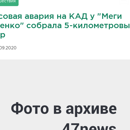
шествия
совая авария на КАД у "Меги
енко" собрала 5-километров
ор
.09.2020