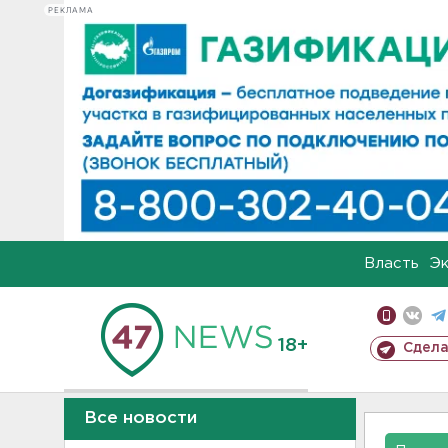
РЕКЛАМА
Власть
Э
18+
Сдела
Все новости