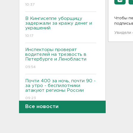
10:37
В Кингисеппе уборщицу
Чтобы пе
задержали за кражу денег и
подписы
украшений
Увидели
10:17
Инспекторы проверят
водителей на трезвость в
Петербурге и Ленобласти
09:54
Почти 400 за ночь, почти 90 -
за утро - беспилотники
атакуют регионы России
09:23
Все новости
Комтранс напомнил о
маршрутах «наземки» на
фоне переноса электричек
Московского направления