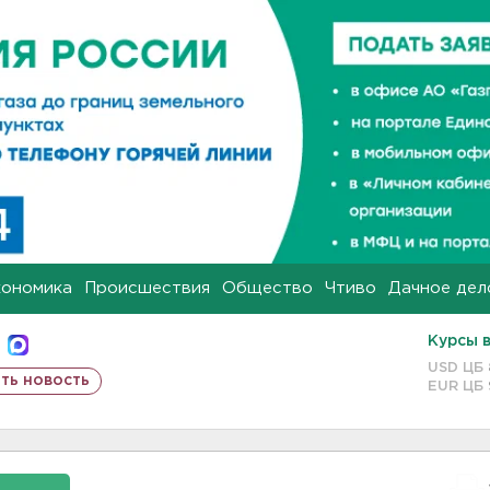
кономика
Происшествия
Общество
Чтиво
Дачное дел
Курсы 
USD ЦБ
ть новость
EUR ЦБ