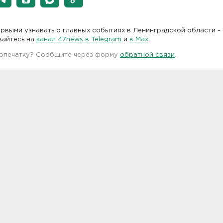
рвыми узнавать о главных событиях в Ленинградской области -
вайтесь на
канал 47news в Telegram
и
в Maх
 опечатку? Сообщите через форму
обратной связи
.