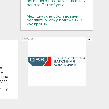
погибшего на Ладоге, нашли в
районе Петербурга
Медицинские обследования
бесплатно: кому положены и
как пройти
РЕКЛАМА
по
ре
енные
адал.
орону