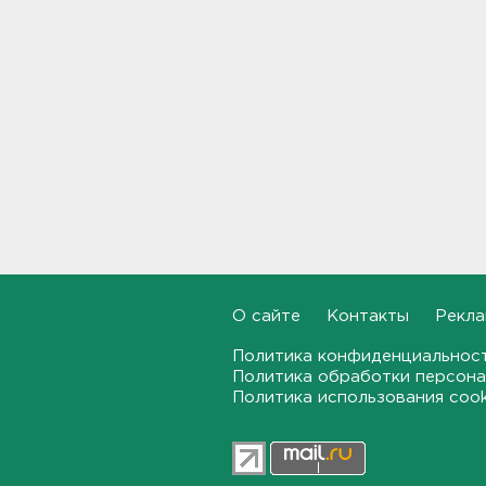
23:53, 07.08.2026
В Ленобласти и Петербурге
не появилось безопасных для
купания пляжей
23:32, 07.08.2026
Журналистку Гордееву*
хотят объявить в розыск.
Подозревают в фейках об
армии
22:54, 07.08.2026
В Ленобласти выбрали
О сайте
Контакты
Рекла
лучших экскурсоводов
22:33, 07.08.2026
Политика конфиденциальнос
Политика обработки персона
В Сланцах почти два месяца
Политика использования coo
тлеет террикон
21:55, 07.08.2026