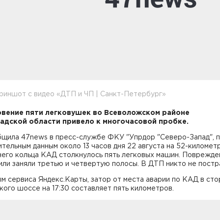
риншот с видео «ДТП и ЧП | Санкт-Петербург»
вение пяти легковушек во Всеволожском районе
адской области привело к многочасовой пробке.
бщила 47news в пресс-службе ФКУ "Упрдор "Северо-Запад", 
тельным данным около 13 часов дня 22 августа на 52-километ
него кольца КАД столкнулось пять легковых машин. Поврежд
ли заняли третью и четвертую полосы. В ДТП никто не постр
м сервиса Яндекс.Карты, затор от места аварии по КАД в ст
ого шоссе на 17:30 составляет пять километров.