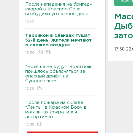
Проис
После нападения на бригаду
скорой в Красном Селе
возбудили уголовное дело
Мас
13:50
Дыб
зат
Террикон в Сланцах тушат
52-й день. Жители мечтают
о свежем воздухе
17:58 22
13:30
"Больше не буду". Водителю
пришлось объясняться за
опасный дрифт на
Суворовском
12:56
После пожара на складе
“Ленты” в Красном Бору в
магазинах сократился
ассортимент
12:35