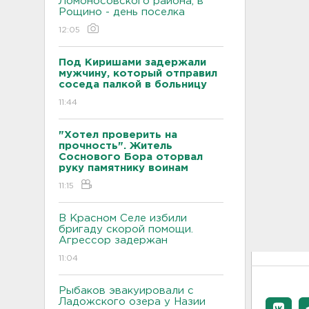
Ломоносовского района, в
Рощино - день поселка
12:05
Под Киришами задержали
мужчину, который отправил
соседа палкой в больницу
11:44
"Хотел проверить на
прочность". Житель
Соснового Бора оторвал
руку памятнику воинам
11:15
В Красном Селе избили
бригаду скорой помощи.
Агрессор задержан
11:04
Рыбаков эвакуировали с
Ладожского озера у Назии