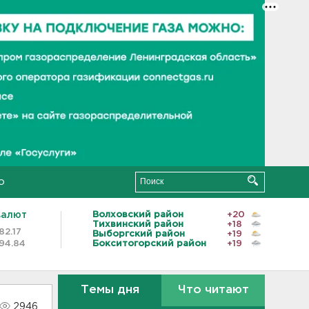
о
валют
Волховский район
+20
Тихвинский район
+18
82.17
Выборгский район
+19
94.84
Бокситогорский район
+19
Темы дня
Что читают
2946