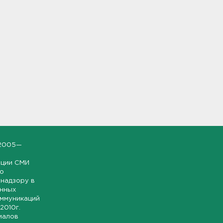
2005—
ации СМИ
но
надзору в
онных
оммуникаций
 2010г.
иалов