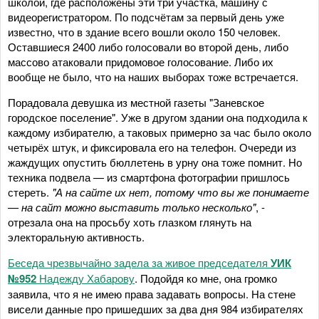
школой, где расположены эти три участка, машину с
видеорегистратором. По подсчётам за первый день уже
известно, что в здание всего вошли около 150 человек.
Оставшиеся 2400 либо голосовали во второй день, либо
массово атаковали придомовое голосование. Либо их
вообще не было, что на наших выборах тоже встречается.
Порадовала девушка из местной газеты "Заневское
городское поселение". Уже в другом здании она подходила к
каждому избирателю, а таковых примерно за час было около
четырёх штук, и фиксировала его на телефон. Очереди из
жаждущих опустить бюллетень в урну она тоже помнит. Но
техника подвела — из смартфона фотографии пришлось
стереть.
"А на сайте их нет, потому что вы же понимаете
— на сайт можно выставить только несколько"
, -
отрезала она на просьбу хоть глазком глянуть на
электоральную активность.
Беседа чрезвычайно задела за живое председателя
УИК
№952
Надежду Хабарову
. Подойдя ко мне, она громко
заявила, что я не имею права задавать вопросы. На стене
висели данные про пришедших за два дня 984 избирателях