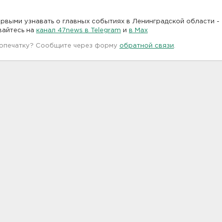
рвыми узнавать о главных событиях в Ленинградской области -
вайтесь на
канал 47news в Telegram
и
в Maх
 опечатку? Сообщите через форму
обратной связи
.