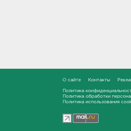
долетели до Ирландии
19:17, 07.08.2026
Больше десятка человек
утонули в Ленобласти за
июль
18:58, 07.08.2026
Задерживаются "Сапсаны" из
Москвы в Петербург
18:37, 07.08.2026
О сайте
Контакты
Рекла
Мобильный медпункт приедет
проверять здоровье жителей
Политика конфиденциальнос
Соснового Бора
Политика обработки персона
18:18, 07.08.2026
Политика использования coo
Врач дала рекомендации для
родителей с детьми - как
пережить жару
17:59, 07.08.2026