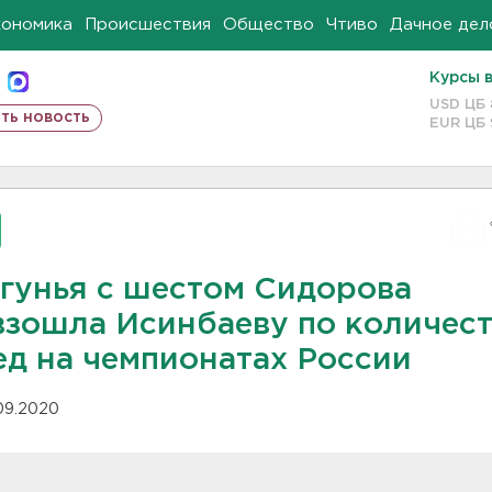
кономика
Происшествия
Общество
Чтиво
Дачное дел
Курсы 
USD ЦБ
ть новость
EUR ЦБ
гунья с шестом Сидорова
взошла Исинбаеву по количес
ед на чемпионатах России
.09.2020