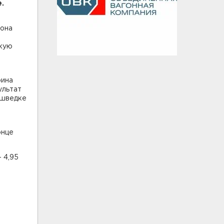
.
 она
скую
рина
ультат
 шведке
а
онце
 4,95