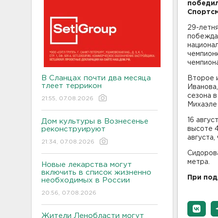
победил
Спортсм
29-летн
побеждал
национа
чемпионк
чемпиона
В Сланцах почти два месяца
Второе и
тлеет террикон
Иванова,
сезона в
21:55, 07.08.2026
Михаэле 
16 авгус
Дом культуры в Вознесенье
реконструируют
высоте 4
августа,
21:34, 07.08.2026
Сидорова
метра.
Новые лекарства могут
включить в список жизненно
При по
необходимых в России
20:56, 07.08.2026
Жители Ленобласти могут