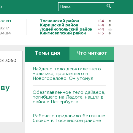
о
валют
Тосненский район
+14
Киришский район
+14
82.17
Лодейнопольский район
+14
94.84
Кингисеппский район
+13
Темы дня
Что читают
3050
Найдено тело девятилетнего
мальчика, пропавшего в
Новогорелово. Он утонул
тву
Обезглавленное тело дайвера,
погибшего на Ладоге, нашли в
районе Петербурга
Рабочего придавило бетонным
блоком в Тосненском районе