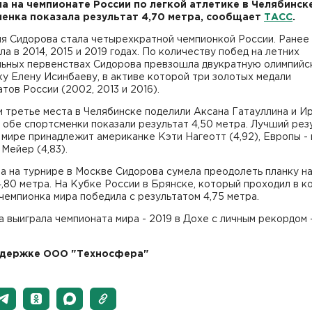
а на чемпионате России по легкой атлетике в Челябинске
енка показала результат 4,70 метра, сообщает
ТАСС
.
яя Сидорова стала четырехкратной чемпионкой России. Ранее
а в 2014, 2015 и 2019 годах. По количеству побед на летних
льных первенствах Сидорова превзошла двукратную олимпий
у Елену Исинбаеву, в активе которой три золотых медали
тов России (2002, 2013 и 2016).
 третье места в Челябинске поделили Аксана Гатауллина и И
 обе спортсменки показали результат 4,50 метра. Лучший рез
 мире принадлежит американке Кэти Нагеотт (4,92), Европы -
Мейер (4,83).
та на турнире в Москве Сидорова сумела преодолеть планку н
,80 метра. На Кубке России в Брянске, который проходил в к
 чемпионка мира победила с результатом 4,75 метра.
 выиграла чемпионата мира - 2019 в Дохе с личным рекордом -
ддержке ООО "Техносфера"