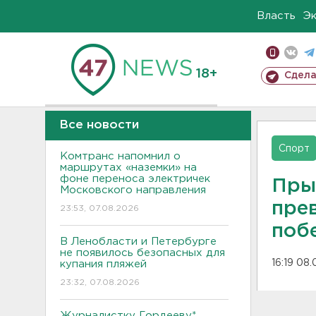
Власть
Э
18+
Сдела
Все новости
Спорт
Комтранс напомнил о
маршрутах «наземки» на
фоне переноса электричек
Пры
Московского направления
пре
23:53, 07.08.2026
поб
В Ленобласти и Петербурге
не появилось безопасных для
16:19 08
купания пляжей
23:32, 07.08.2026
Журналистку Гордееву*