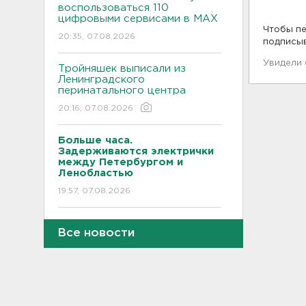
воспользоваться 110
цифровыми сервисами в МАХ
Чтобы пе
20:35, 07.08.2026
подписы
Увидели
Тройняшек выписали из
Ленинградского
перинатального центра
20:16, 07.08.2026
Больше часа.
Задерживаются электрички
между Петербургом и
Ленобластью
19:57, 07.08.2026
В Гатчине два
Все новости
спецтранспорта не поделили
дорогу
19:36, 07.08.2026
Медведи Бу и Тяпа из «Дома
тигра» в Ленобласти