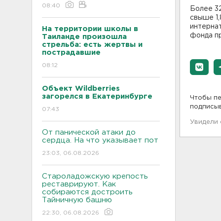
08:40
Более 3
свыше 1,
интернат
На территории школы в
фонда п
Таиланде произошла
стрельба: есть жертвы и
пострадавшие
08:12
Объект Wildberries
загорелся в Екатеринбурге
Чтобы пе
подписы
07:43
Увидели
От панической атаки до
сердца. На что указывает пот
23:03, 06.08.2026
Староладожскую крепость
реставрируют. Как
собираются достроить
Тайничную башню
22:30, 06.08.2026