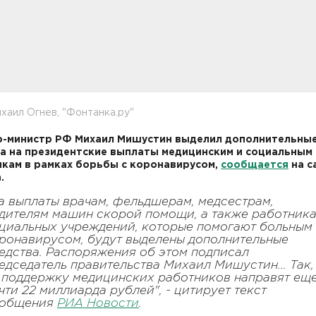
хаил Огнев, "Фонтанка.ру"
р-министр РФ Михаил Мишустин выделил дополнительны
а на президентские выплаты медицинским и социальным
кам в рамках борьбы с коронавирусом,
сообщается
на с
.
а выплаты врачам, фельдшерам, медсестрам,
дителям машин скорой помощи, а также работник
циальных учреждений, которые помогают больным
ронавирусом, будут выделены дополнительные
едства. Распоряжения об этом подписал
едседатель правительства Михаил Мишустин... Так,
 поддержку медицинских работников направят ещ
чти 22 миллиарда рублей", - цитирует текст
ообщения
РИА Новости
.