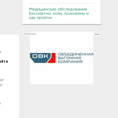
Медицинские обследования
бесплатно: кому положены и
как пройти
РЕКЛАМА
е
айте
ам
 с
е