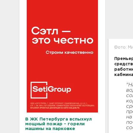
Фото: Ми
Премье
средств
работни
кабмина
"Н
во
со
ко
ср
пр
на
В ЖК Петербурга вспыхнул
по
мощный пожар – горели
с
машины на парковке