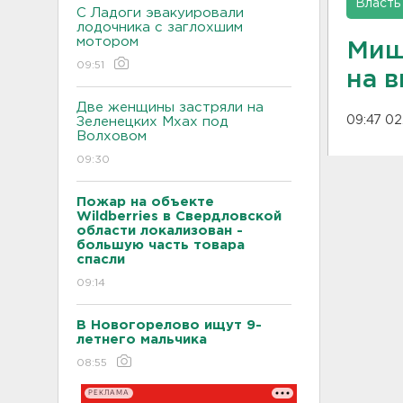
Власть
С Ладоги эвакуировали
лодочника с заглохшим
мотором
Миш
09:51
на 
Две женщины застряли на
09:47 02
Зеленецких Мхах под
Волховом
09:30
Пожар на объекте
Wildberries в Свердловской
области локализован -
большую часть товара
спасли
09:14
В Новогорелово ищут 9-
летнего мальчика
08:55
РЕКЛАМА