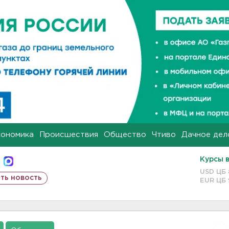
кономика
Происшествия
Общество
Чтиво
Дачное дел
Курсы 
USD ЦБ
ть новость
EUR ЦБ