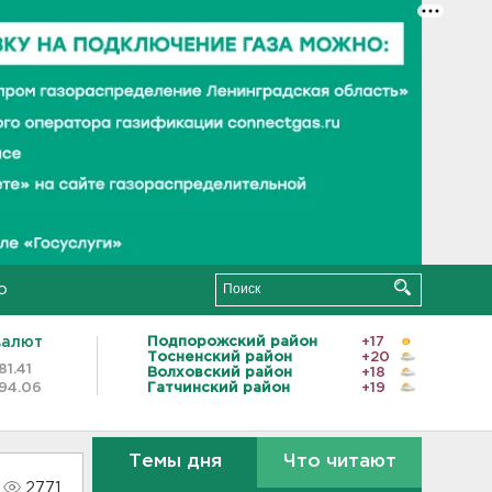
о
валют
Подпорожский район
+17
Тосненский район
+20
81.41
Волховский район
+18
94.06
Гатчинский район
+19
Темы дня
Что читают
2771