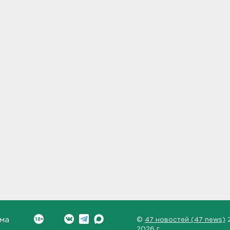
ма
©
47 новостей (47 news)
2026 г.