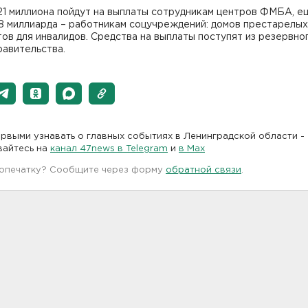
21 миллиона пойдут на выплаты сотрудникам центров ФМБА, е
8 миллиарда – работникам соцучреждений: домов престарелых
ов для инвалидов. Средства на выплаты поступят из резервно
равительства.
рвыми узнавать о главных событиях в Ленинградской области -
вайтесь на
канал 47news в Telegram
и
в Maх
 опечатку? Сообщите через форму
обратной связи
.