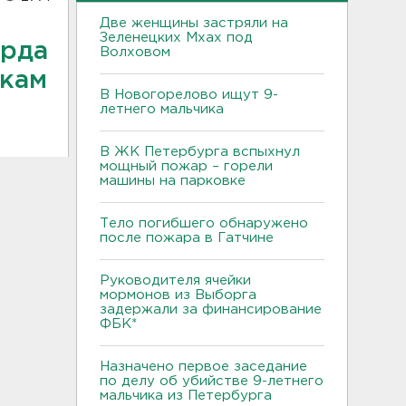
Две женщины застряли на
Зеленецких Мхах под
арда
Волховом
икам
В Новогорелово ищут 9-
летнего мальчика
В ЖК Петербурга вспыхнул
мощный пожар – горели
машины на парковке
Тело погибшего обнаружено
после пожара в Гатчине
Руководителя ячейки
мормонов из Выборга
задержали за финансирование
ФБК*
Назначено первое заседание
по делу об убийстве 9-летнего
мальчика из Петербурга