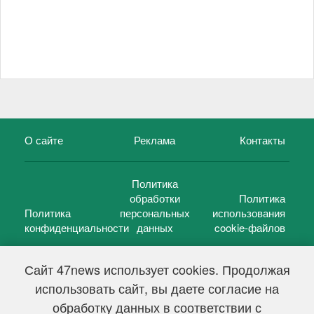
О сайте
Реклама
Контакты
Политика
обработки
Политика
Политика
персональных
использования
конфиденциальности
данных
cookie-файлов
Сайт 47news использует cookies. Продолжая
использовать сайт, вы даете согласие на
©
47 новостей (47 news)
2005 — 2026 г.
обработку данных в соответствии с
Свидетельство о регистрации СМИ Эл № ФС 77-39848, выдано