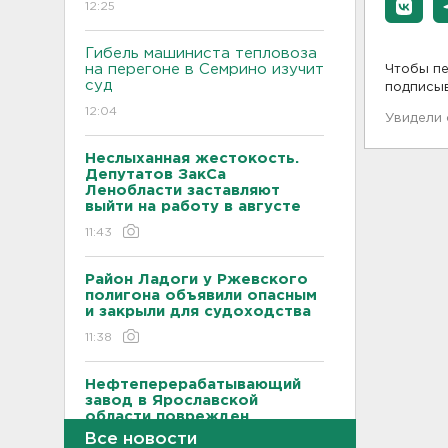
12:25
Гибель машиниста тепловоза
на перегоне в Семрино изучит
Чтобы пе
суд
подписы
12:04
Увидели
Неслыханная жестокость.
Депутатов ЗакСа
Ленобласти заставляют
выйти на работу в августе
11:43
Район Ладоги у Ржевского
полигона объявили опасным
и закрыли для судоходства
11:38
Нефтеперерабатывающий
завод в Ярославской
области поврежден
обломками БПЛА, возник
Все новости