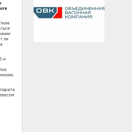
ы
ure
откиe
аться
вании
т ли
a.
6 и
елок
монии,
епарата
евесом