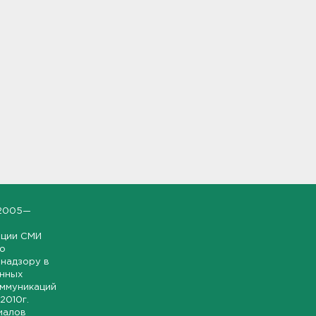
2005—
ации СМИ
но
надзору в
онных
оммуникаций
 2010г.
иалов