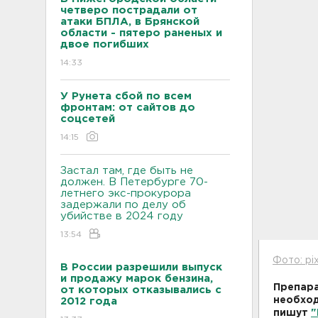
четверо пострадали от
атаки БПЛА, в Брянской
области - пятеро раненых и
двое погибших
14:33
У Рунета сбой по всем
фронтам: от сайтов до
соцсетей
14:15
Застал там, где быть не
должен. В Петербурге 70-
летнего экс-прокурора
задержали по делу об
убийстве в 2024 году
13:54
Фото: pi
В России разрешили выпуск
и продажу марок бензина,
Препара
от которых отказывались с
необход
2012 года
пишут
"