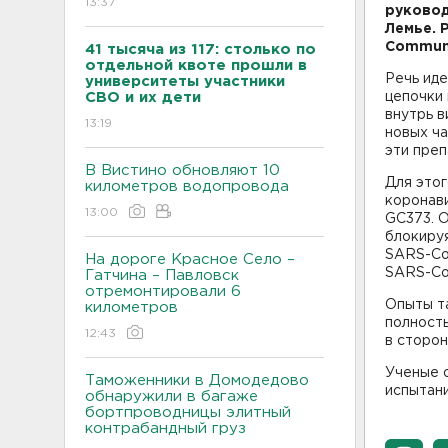
13:37
руково
Лемье. 
Communi
41 тысяча из 117: столько по
отдельной квоте прошли в
Речь ид
университеты участники
СВО и их дети
цепочки 
внутрь 
13:19
новых ча
эти пре
В Вистино обновляют 10
Для это
километров водопровода
коронави
13:00
GC373. О
блокируя
SARS-CoV
На дороге Красное Село –
SARS-Co
Гатчина – Павловск
отремонтировали 6
Опыты та
километров
полност
12:43
в сторон
Ученые 
Таможенники в Домодедово
испытани
обнаружили в багаже
бортпроводницы элитный
контрабандный груз