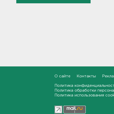
пожар
11:33
МВД назвало штрафы
ГИБДД, которые нельзя
оплатить со скидкой: список
11:22
Подросток в Гатчинском
районе отомстил работнику
канализации пневматическим
пистолетом
10:59
Четыре девушки пострадали
О сайте
Контакты
Рекла
от удара дрона в Брянской
области
Политика конфиденциальнос
Политика обработки персона
10:39
Политика использования coo
Трое подростков готовили
теракт на объекте
Росгвардии в Приморье