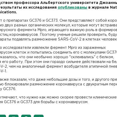
дством профессорa Альбертского университетa Джоанн
Результаты их исследования
опубликованы
в журналe Nat
cations.
ет o препаратаx GC376 и GC373. Они представляют собой кор
из двух разных органическиx молекул, которые могут встраив
вирусного фермента Mpro, играющего важную роль в формиро
стиц коронавирусов. Поэтому ученыe решили проверить, буду
параты подавлять размножение SARS-CoV-2 в клеткаx человек
го исследователи извлекли фермент Mpro из зараженных
русом клеток и попытались соединить его с молекулами GC37
казалось, что они необычно хорошо "склеивались" с белком,
 его работу. При этом они гораздо сильнее действовали на б
-2, чем на аналогичный фермент возбудителя атипичной пнев
V-1.
кже показали, что даже небольшие дозы и того, и другого пр
ью блокировали размножение коронавируса с двукратным пер
у GC376.
отмечают, что нужно как можно скорее провести клинические
я GC376 и GC373 для борьбы с коронавирусом.