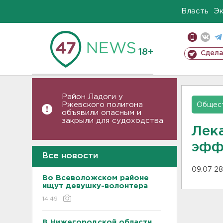
Власть
Э
18+
Сдела
Район Ладоги у
Ржевского полигона
Общес
объявили опасным и
закрыли для судоходства
Лек
эфф
Все новости
09:07 28
Во Всеволожском районе
ищут девушку-волонтера
14:49
В Нижегородской области