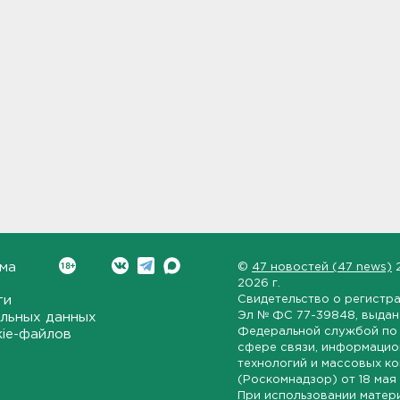
ма
©
47 новостей (47 news)
2026 г.
ти
Свидетельство о регистр
Эл № ФС 77-39848
, выда
льных данных
Федеральной службой по 
kie-файлов
сфере связи, информаци
технологий и массовых к
(Роскомнадзор) от
18 мая
При использовании матер