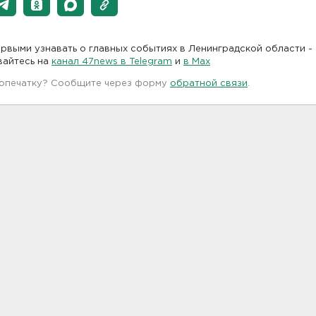
рвыми узнавать о главных событиях в Ленинградской области -
вайтесь на
канал 47news в Telegram
и
в Maх
 опечатку? Сообщите через форму
обратной связи
.