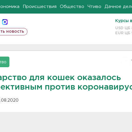
кономика
Происшествия
Общество
Чтиво
Дачное дел
Курсы 
USD ЦБ
ть новость
EUR ЦБ
тво
арство для кошек оказалось
ективным против коронавиру
.08.2020