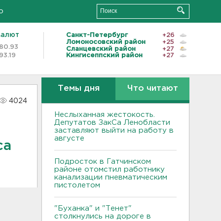
о
валют
Санкт-Петербург
+26
Ломоносовский район
+25
80.93
Сланцевский район
+27
93.19
Кингисеппский район
+27
Темы дня
Что читают
4024
Неслыханная жестокость.
Депутатов ЗакСа Ленобласти
заставляют выйти на работу в
августе
са
Подросток в Гатчинском
районе отомстил работнику
канализации пневматическим
пистолетом
"Буханка" и "Тенет"
столкнулись на дороге в