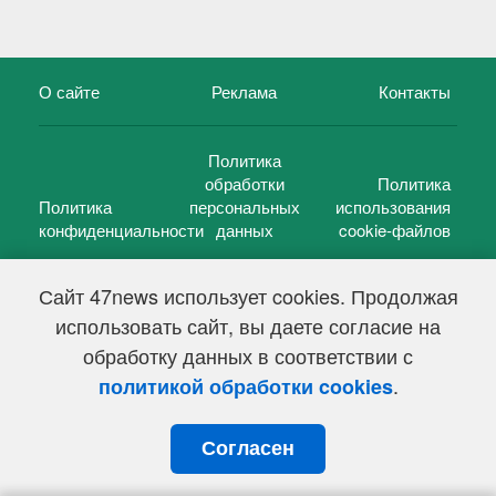
О сайте
Реклама
Контакты
Политика
обработки
Политика
Политика
персональных
использования
конфиденциальности
данных
cookie-файлов
Сайт 47news использует cookies. Продолжая
использовать сайт, вы даете согласие на
©
47 новостей (47 news)
2005 — 2026 г.
обработку данных в соответствии с
Свидетельство о регистрации СМИ Эл № ФС 77-39848, выдано
Федеральной службой по надзору в сфере связи,
.
политикой обработки cookies
информационных технологий и массовых коммуникаций
(Роскомнадзор) от 18 мая 2010г.
Согласен