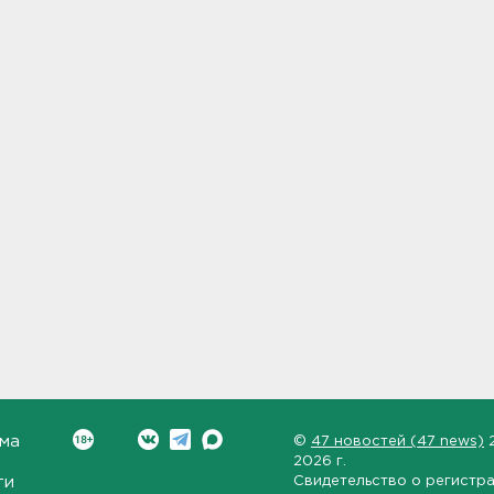
ма
©
47 новостей (47 news)
2026 г.
ти
Свидетельство о регистр