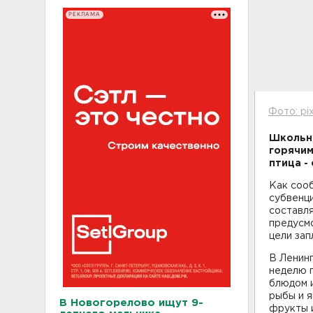
РЕКЛАМА
Фото: pi
Школьни
горячим
птица - 
Как соо
субвенц
составля
предусмо
цели зап
В Ленин
неделю п
блюдом и
рыбы и 
В Новогорелово ищут 9-
фрукты 