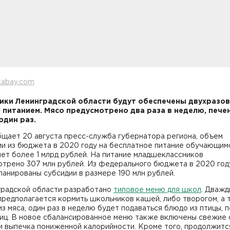
xabay.com
ки Ленинградской области будут обеспечены двухразо
 питанием. Мясо предусмотрено два раза в неделю, печен
один раз.
бщает 20 августа пресс-служба губернатора региона, объем
ии из бюджета в 2020 году на бесплатное питание обучающим
ет более 1 млрд рублей. На питание младшеклассников
трено 307 млн рублей. Из федерального бюджета в 2020 году
ланированы субсидии в размере 190 млн рублей.
градской области разработано
типовое меню для школ
. Дважд
редполагается кормить школьников кашей, либо творогом, а 
з мяса, один раз в неделю будет подаваться блюдо из птицы, п
яиц. В новое сбалансированное меню также включены свежие 
и выпечка пониженной калорийности. Кроме того, продолжитс