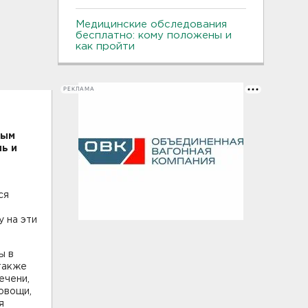
Медицинские обследования
бесплатно: кому положены и
как пройти
РЕКЛАМА
вым
ь и
ся
 на эти
ы в
также
ечени,
овощи,
я