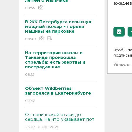
летнего мальчика
ежеднев
08:55
В ЖК Петербурга вспыхнул
мощный пожар – горели
машины на парковке
08:40
Чтобы пе
На территории школы в
подписы
Таиланде произошла
стрельба: есть жертвы и
Увидели
пострадавшие
08:12
Объект Wildberries
загорелся в Екатеринбурге
07:43
От панической атаки до
сердца. На что указывает пот
23:03, 06.08.2026