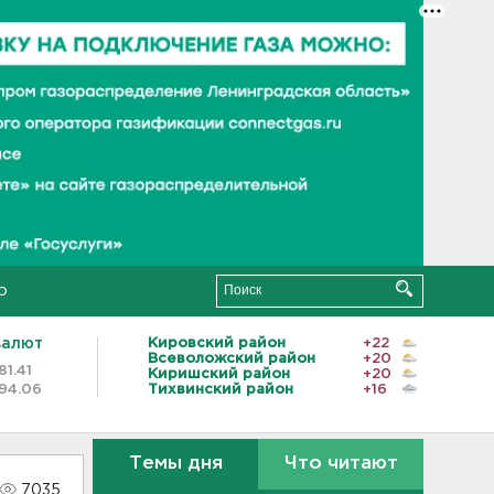
о
валют
Кировский район
+22
Всеволожский район
+20
81.41
Киришский район
+20
94.06
Тихвинский район
+16
Темы дня
Что читают
7035