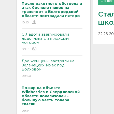
Общес
После ракетного обстрела и
атак беспилотников на
транспорт в Белгородской
Стал
области пострадали пятеро
шко
10:10
22:26 20
С Ладоги эвакуировали
лодочника с заглохшим
мотором
09:51
Две женщины застряли на
Зеленецких Мхах под
Волховом
09:30
Пожар на объекте
Wildberries в Свердловской
области локализован -
большую часть товара
спасли
09:14