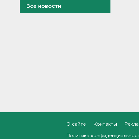
Все новости
Староладожскую крепость
реставрируют. Как
собираются достроить
Тайничную башню
22:30, 06.08.2026
Мошенники меняют
общественные USB-зарядки.
Как уберечься от кражи
данных
22:02, 06.08.2026
От Wildberries — со справкой.
Как предпринимателям
подтвердить ущерб от атак
на склады
21:37, 06.08.2026
Тело погибшего
О сайте
Контакты
Рекла
обнаружено после пожара в
Гатчине
Политика конфиденциальнос