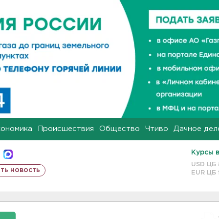
кономика
Происшествия
Общество
Чтиво
Дачное дел
Курсы 
USD ЦБ
ть новость
EUR ЦБ