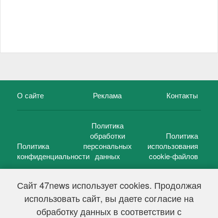
О сайте
Реклама
Контакты
Политика
обработки
Политика
Политика
персональных
использования
конфиденциальности
данных
cookie-файлов
Сайт 47news использует cookies. Продолжая
использовать сайт, вы даете согласие на
©
47 новостей (47 news)
2005 — 2026 г.
обработку данных в соответствии с
Свидетельство о регистрации СМИ Эл № ФС 77-39848, выдано