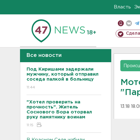
Власть
Э
18+
Сдела
Все новости
Проис
Под Киришами задержали
мужчину, который отправил
соседа палкой в больницу
Мот
11:44
"Па
"Хотел проверить на
13:18 18.
прочность". Житель
Соснового Бора оторвал
руку памятнику воинам
11:15
В Красном Селе избили