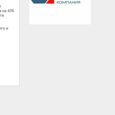
о
а на 436
оте
го и