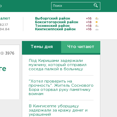
о
валют
Выборгский район
+16
Бокситогорский район
+18
82.17
Тосненский район
+18
94.84
Кингисеппский район
+16
Темы дня
Что читают
3976
Под Киришами задержали
мужчину, который отправил
ге
соседа палкой в больницу
"Хотел проверить на
прочность". Житель Соснового
Бора оторвал руку памятнику
воинам
В Кингисеппе уборщицу
задержали за кражу денег и
украшений