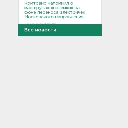
Комтранс напомнил о
маршрутах «наземки» на
фоне переноса электричек
Московского направления
23:53, 07.08.2026
Все новости
В Ленобласти и Петербурге
не появилось безопасных для
купания пляжей
23:32, 07.08.2026
Журналистку Гордееву*
хотят объявить в розыск.
Подозревают в фейках об
армии
22:54, 07.08.2026
В Ленобласти выбрали
лучших экскурсоводов
22:33, 07.08.2026
В Сланцах почти два месяца