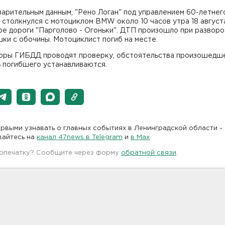
арительным данным, "Рено Логан" под управлением 60-летнег
столкнулся с мотоциклом BMW около 10 часов утра 18 август
е дороги "Парголово - Огоньки". ДТП произошло при развор
ки с обочины. Мотоциклист погиб на месте.
оры ГИБДД проводят проверку, обстоятельства произошедше
ь погибшего устанавливаются.
рвыми узнавать о главных событиях в Ленинградской области -
вайтесь на
канал 47news в Telegram
и
в Maх
 опечатку? Сообщите через форму
обратной связи
.