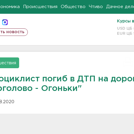
кономика
Происшествия
Общество
Чтиво
Дачное дел
Курсы 
USD ЦБ
ть новость
EUR ЦБ
шествия
оциклист погиб в ДТП на доро
рголово - Огоньки"
08.2020