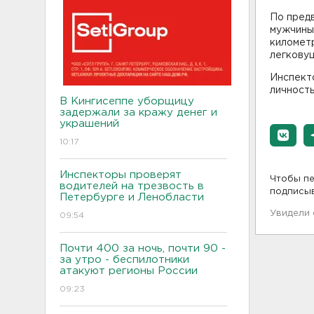
По предв
мужчины 
километр
легковуш
Инспект
личност
В Кингисеппе уборщицу
задержали за кражу денег и
украшений
10:17
Инспекторы проверят
Чтобы пе
водителей на трезвость в
подписы
Петербурге и Ленобласти
Увидели
09:54
Почти 400 за ночь, почти 90 -
за утро - беспилотники
атакуют регионы России
09:23