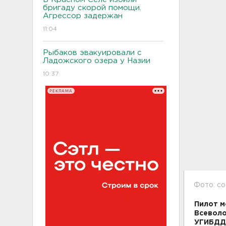
бригаду скорой помощи.
Агрессор задержан
11:04
Рыбаков эвакуировали с
Ладожского озера у Назии
10:37
РЕКЛАМА
Фото: с
Пилот м
Всеволо
УГИБДД