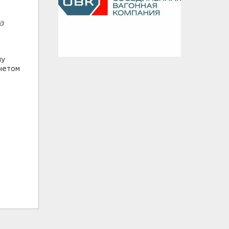
а
му
учетом