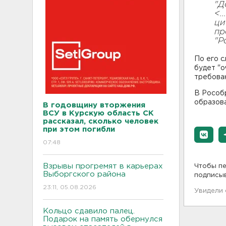
"Д
<.
ци
пр
"Р
По его с
будет "о
требован
В Рособ
образова
В годовщину вторжения
ВСУ в Курскую область СК
рассказал, сколько человек
при этом погибли
07:48
Взрывы прогремят в карьерах
Чтобы пе
Выборгского района
подписы
23:11, 05.08.2026
Увидели
Кольцо сдавило палец.
Подарок на память обернулся