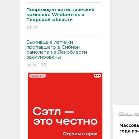
Поврежден логистический
комплекс Wildberries в
Тверской области
08:47
Выжившие летчики
пропавшего в Сибири
самолета из Ленобласти
эвакуированы
08:22
РЕКЛАМА
Фото: pi
Массовы
года из