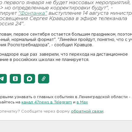
о первого января не будет массовых мероприятий,
..> но определенные корректировки будут", -
тирует
"Фонтанка"
выступление 14 августа министр
освещения Сергея Кравцова в эфире телеканала
оссия 24".
ловам, первое сентября остается большим праздником, поэто
чный, нормальный формат". "Линейки пройдут, понятно, что с 
ия Роспотребнадзора", - сообщил Кравцов.
рнадзоре еще раз заверили, что перехода на дистанционное
ние в российских школах не планируется.
рвыми узнавать о главных событиях в Ленинградской области -
вайтесь на
канал 47news в Telegram
и
в Maх
 опечатку? Сообщите через форму
обратной связи
.