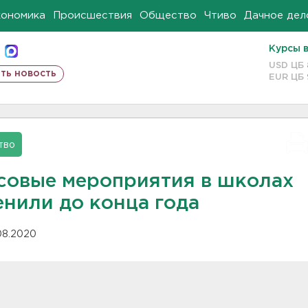
кономика
Происшествия
Общество
Чтиво
Дачное дел
Курсы 
USD ЦБ
ть новость
EUR ЦБ
тво
совые мероприятия в школах
енили до конца года
.08.2020