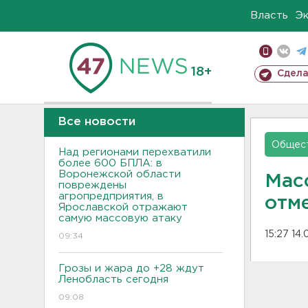
Власть
Э
18+
Сдела
Все новости
Общес
Над регионами перехватили
более 600 БПЛА: в
Воронежской области
Мас
повреждены
агропредприятия, в
отм
Ярославской отражают
самую массовую атаку
15:27 14
09:34
Грозы и жара до +28 ждут
Ленобласть сегодня
09:08