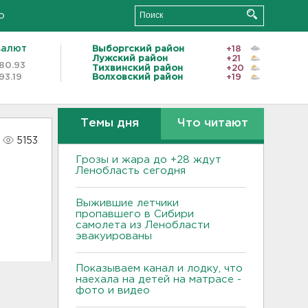
о
валют
Выборгский район
+18
Лужский район
+21
80.93
Тихвинский район
+20
93.19
Волховский район
+19
Темы дня
Что читают
5153
Грозы и жара до +28 ждут
Ленобласть сегодня
Выжившие летчики
пропавшего в Сибири
самолета из Ленобласти
эвакуированы
Показываем канал и лодку, что
наехала на детей на матрасе -
фото и видео