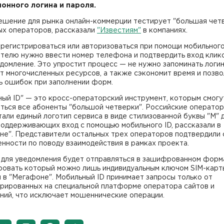
онного логина и пароля.
ешение для рынка онлайн-коммерции тестирует "большая чет
ых операторов, рассказали
"Известиям"
в компаниях.
регистрироваться или авторизоваться при помощи мобильного 
ателю нужно ввести номер телефона и подтвердить вход клик
домление. Это упростит процесс — не нужно запоминать логин
т многочисленных ресурсов, а также сэкономит время и позво
ь ошибок при заполнении форм.
ый ID" — это кросс-операторский инструмент, которым смогу
аться все абоненты "большой четверки". Российские операто
али единый логотип сервиса в виде стилизованной буквы "М" 
поддерживающих вход с помощью мобильного ID, рассказали в
не". Представители остальных трех операторов подтвердили 
нности по поводу взаимодействия в рамках проекта.
 для уведомления будет отправляться в зашифрованном форм
овать который можно лишь индивидуальным ключом SIM-карт
 в "Мегафоне". Мобильный ID принимает запросы только от
трированных на специальной платформе оператора сайтов и
ний, что исключает мошеннические операции.