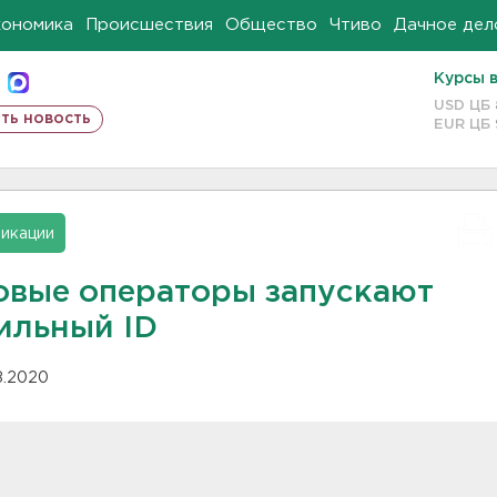
кономика
Происшествия
Общество
Чтиво
Дачное дел
Курсы 
USD ЦБ
ть новость
EUR ЦБ
икации
овые операторы запускают
ильный ID
08.2020