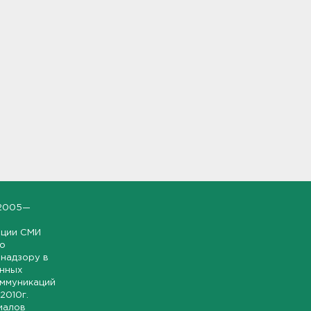
2005—
ации СМИ
но
надзору в
онных
оммуникаций
 2010г.
иалов