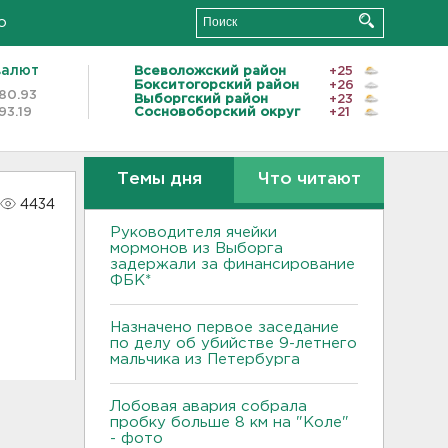
о
валют
Всеволожский район
+25
Бокситогорский район
+26
80.93
Выборгский район
+23
93.19
Сосновоборский округ
+21
Темы дня
Что читают
4434
Руководителя ячейки
мормонов из Выборга
задержали за финансирование
ФБК*
Назначено первое заседание
по делу об убийстве 9-летнего
мальчика из Петербурга
Лобовая авария собрала
пробку больше 8 км на "Коле"
- фото