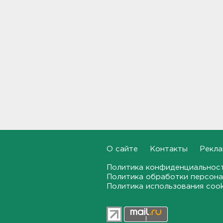
17:20
Назначено первое заседание
по делу об убийстве 9-
летнего мальчика из
Петербурга
17:04
За неделю 1,3 тысячи
жителей Ленобласти и
Петербурга были атакованы
членистоногими вампирами
16:46
"Казино-призрак" закрыли на
О сайте
Контакты
Рекла
Лиговском. Нашли 211 игровых
автоматов
Политика конфиденциальнос
16:29
Политика обработки персона
Политика использования coo
Бомбоубежища во
Всеволожске обследуют за
1,6 млн рублей