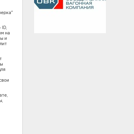
верка"
ID,
ом на
ы и
лит
т
ры
для
свои
ате,
ы,