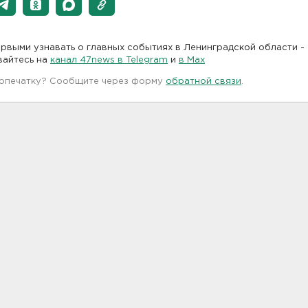
рвыми узнавать о главных событиях в Ленинградской области -
вайтесь на
канал 47news в Telegram
и
в Maх
 опечатку? Сообщите через форму
обратной связи
.