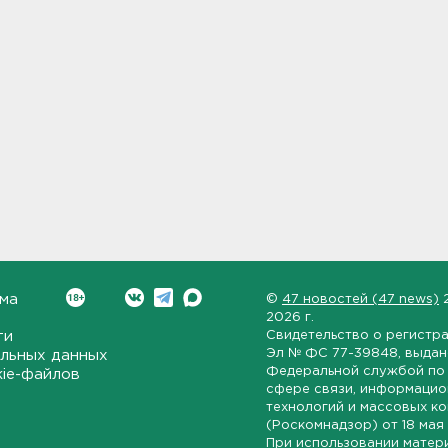
ма
©
47 новостей (47 news)
2026 г.
ти
Свидетельство о регистр
Эл № ФС 77-39848
, выда
льных данных
Федеральной службой по 
kie-файлов
сфере связи, информаци
технологий и массовых к
(Роскомнадзор) от
18 мая
При использовании матер