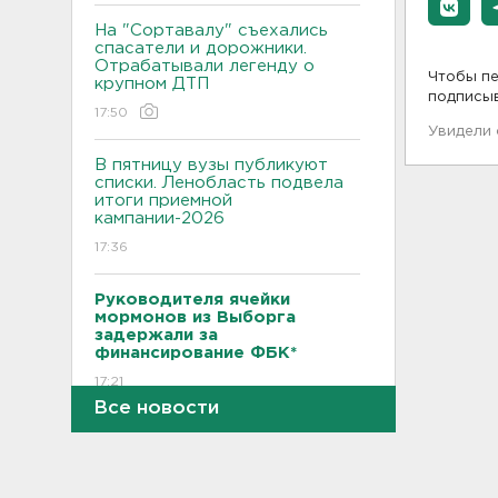
На "Сортавалу" съехались
спасатели и дорожники.
Отрабатывали легенду о
Чтобы пе
крупном ДТП
подписы
17:50
Увидели
В пятницу вузы публикуют
списки. Ленобласть подвела
итоги приемной
кампании-2026
17:36
Руководителя ячейки
мормонов из Выборга
задержали за
финансирование ФБК*
17:21
Все новости
В Сестрорецке бабахнуло в
гараже, а оказалось - в
нарколаборатории