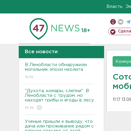
Власть
Э
18+
Сдела
Все новости
Коммун
В Ленобласти обнаружили
могильник эпохи неолита
Сот
19:55
моб
"Духота, комары, слепни". В
Ленобласти с трудом, но
11:17 13.
находят грибы и ягоды в лесу
19:36
Ученые пришли к выводу, что
дача или проживание рядом с
парком спасает от этой