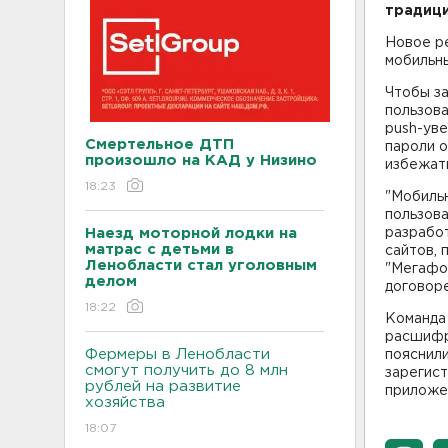
традици
Новое р
мобильн
Чтобы за
пользов
push-уве
Смертельное ДТП
пароли о
произошло на КАД у Низино
избежат
18:23
"Мобильн
пользов
Наезд моторной лодки на
разработ
матрас с детьми в
сайтов, 
Ленобласти стал уголовным
"Мегафо
делом
договоре
18:22
Команда
расшифр
Фермеры в Ленобласти
пояснили
смогут получить до 8 млн
зарегис
рублей на развитие
приложе
хозяйства
18:07