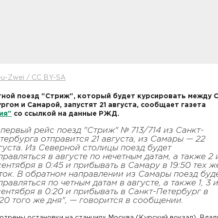
u-Zwei / CC BY-SA
ной поезд "Стриж", который будет курсировать между С
ргом и Самарой, запустят 21 августа, сообщает газета
ия"
со ссылкой на данные РЖД.
 первый рейс поезд "Стриж" № 713/714 из Санкт-
тербурга отправится 21 августа, из Самары — 22
густа. Из Северной столицы поезд будет
правляться в августе по нечетным датам, а также 2 
сентября в 0:45 и прибывать в Самару в 19:50 тех ж
ток. В обратном направлении из Самары поезд буд
правляться по четным датам в августе, а также 1, 3 
сентября в 0:20 и прибывать в Санкт-Петербург в
:20 того же дня", — говорится в сообщении.
трены остановки на станциях Москва (Курский вокзал), Влад