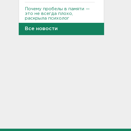
Почему пробелы в памяти —
это не всегда плохо,
раскрыла психолог
19:54, 05.08.2026
Все новости
Обезглавленное тело
дайвера продолжают искать
в Ладоге
19:35, 05.08.2026
В Сибири нашли экипаж
самолета из Ленобласти.
Судно пропало два дня
назад
18:58, 05.08.2026
Во Всеволожске построят
детсад на 140 детей
18:41, 05.08.2026