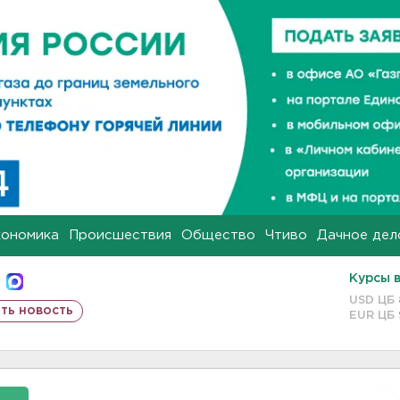
кономика
Происшествия
Общество
Чтиво
Дачное дел
Курсы 
USD ЦБ
ть новость
EUR ЦБ