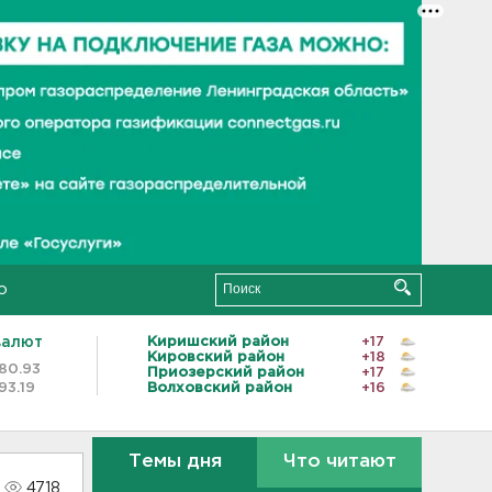
о
валют
Киришский район
+17
Кировский район
+18
80.93
Приозерский район
+17
93.19
Волховский район
+16
Темы дня
Что читают
4718