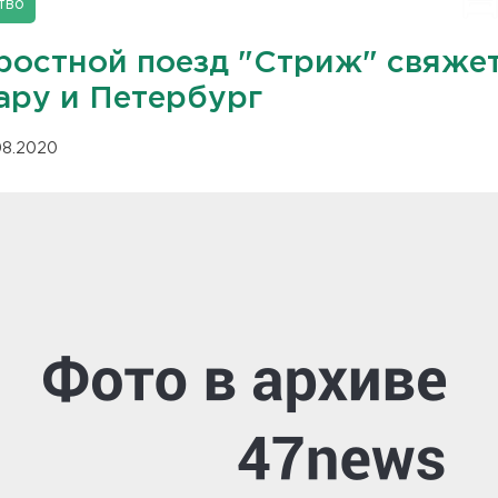
тво
ростной поезд "Стриж" свяже
ару и Петербург
.08.2020