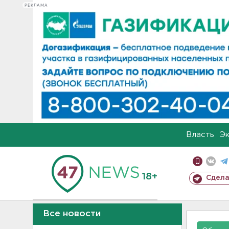
РЕКЛАМА
Власть
Э
18+
Сдела
Все новости