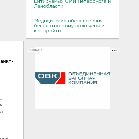
цитируемых СМИ Петербурга и
Ленобласти
Медицинские обследования
бесплатно: кому положены и
как пройти
РЕКЛАМА
анкт-
и
е
ет
и
имир,