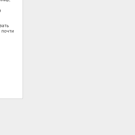
и
вать
 почти