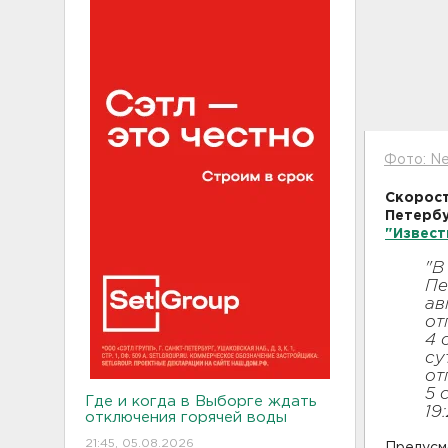
Фото: Ne
Скорост
Петербу
"Извест
"В
Пе
ав
от
4 
су
от
5 
Где и когда в Выборге ждать
19
отключения горячей воды
21:45, 05.08.2026
Предусмо