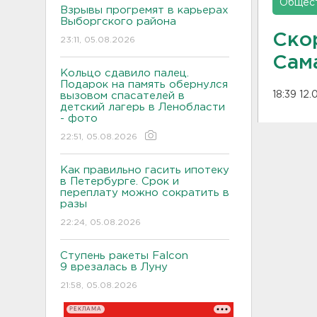
Общес
Взрывы прогремят в карьерах
Выборгского района
Ско
23:11, 05.08.2026
Сам
Кольцо сдавило палец.
Подарок на память обернулся
18:39 12
вызовом спасателей в
детский лагерь в Ленобласти
- фото
22:51, 05.08.2026
Как правильно гасить ипотеку
в Петербурге. Срок и
переплату можно сократить в
разы
22:24, 05.08.2026
Ступень ракеты Falcon
9 врезалась в Луну
21:58, 05.08.2026
РЕКЛАМА