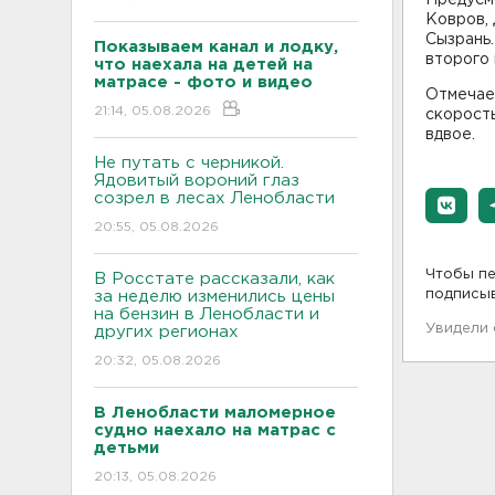
Ковров, 
Сызрань.
Показываем канал и лодку,
второго 
что наехала на детей на
матрасе - фото и видео
Отмечает
21:14, 05.08.2026
скорость
вдвое.
Не путать с черникой.
Ядовитый вороний глаз
созрел в лесах Ленобласти
20:55, 05.08.2026
Чтобы пе
В Росстате рассказали, как
подписы
за неделю изменились цены
на бензин в Ленобласти и
Увидели
других регионах
20:32, 05.08.2026
В Ленобласти маломерное
судно наехало на матрас с
детьми
20:13, 05.08.2026