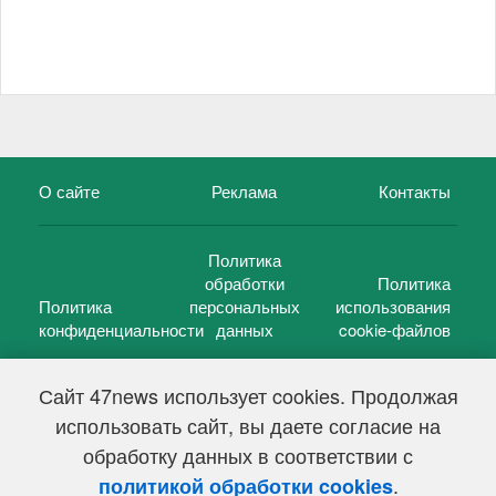
О сайте
Реклама
Контакты
Политика
обработки
Политика
Политика
персональных
использования
конфиденциальности
данных
cookie-файлов
Сайт 47news использует cookies. Продолжая
использовать сайт, вы даете согласие на
©
47 новостей (47 news)
2005 — 2026 г.
обработку данных в соответствии с
Свидетельство о регистрации СМИ Эл № ФС 77-39848, выдано
Федеральной службой по надзору в сфере связи,
.
политикой обработки cookies
информационных технологий и массовых коммуникаций