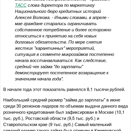
ТАСС
слова директора по маркетингу
Национального бюро кредитных историй
Алексея Волкова. - Иными словами, в апреле -
мае граждане старались ограничивать
собственное потребление и более осторожно
относиться к принятию на себя новых
долговых обязательств. По мере снятия
жестких "карантинных" мероприятий,
ситуация в сегменте микрозаймов постепенно
начала восстанавливаться. Как следствие,
средний чек займа "до зарплаты"
демонстрирует постепенное возвращение к
значениям начала года".
В начале года этот показатель равнялся 8,1 тысячи рублей.
Наибольший средний размер "займа до зарплаты" в июне
среди 30 регионов-лидеров по объемам выдачи данного вида
розничного кредитования был зафиксирован в Москве (10,1
тыс. руб.), Ростовской области (9,5 тыс. руб.) и
Ставропольском крае (9 тыс. руб.) Самый маленький
средний размер такого займа был отмечен в Кемеровской