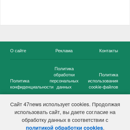
О сайте
Реклама
Контакты
Политика
обработки
Политика
Политика
персональных
использования
конфиденциальности
данных
cookie-файлов
Сайт 47news использует cookies. Продолжая
использовать сайт, вы даете согласие на
©
47 новостей (47 news)
2005 — 2026 г.
обработку данных в соответствии с
Свидетельство о регистрации СМИ Эл № ФС 77-39848, выдано
Федеральной службой по надзору в сфере связи,
.
политикой обработки cookies