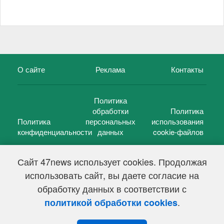
О сайте
Реклама
Контакты
Политика
обработки
Политика
Политика
персональных
использования
конфиденциальности
данных
cookie-файлов
Сайт 47news использует cookies. Продолжая
использовать сайт, вы даете согласие на
©
47 новостей (47 news)
2005 — 2026 г.
обработку данных в соответствии с
Свидетельство о регистрации СМИ Эл № ФС 77-39848, выдано
Федеральной службой по надзору в сфере связи,
.
политикой обработки cookies
информационных технологий и массовых коммуникаций
(Роскомнадзор) от 18 мая 2010г.