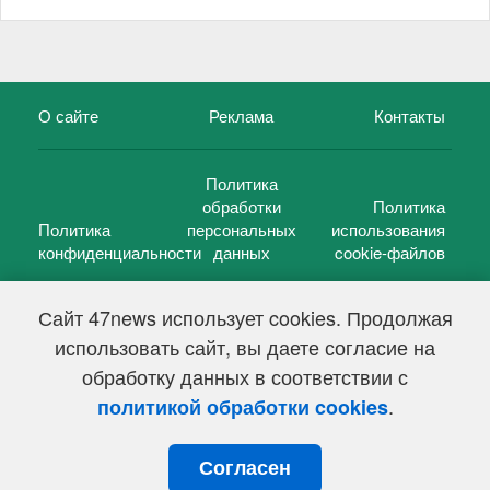
О сайте
Реклама
Контакты
Политика
обработки
Политика
Политика
персональных
использования
конфиденциальности
данных
cookie-файлов
Сайт 47news использует cookies. Продолжая
использовать сайт, вы даете согласие на
©
47 новостей (47 news)
2005 — 2026 г.
обработку данных в соответствии с
Свидетельство о регистрации СМИ Эл № ФС 77-39848, выдано
Федеральной службой по надзору в сфере связи,
.
политикой обработки cookies
информационных технологий и массовых коммуникаций
(Роскомнадзор) от 18 мая 2010г.
Согласен