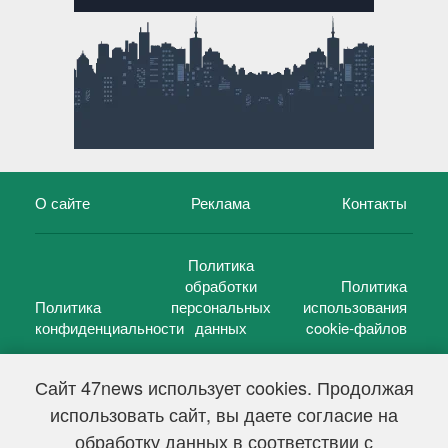
О сайте
Реклама
Контакты
Политика
обработки
Политика
Политика
персональных
использования
конфиденциальности
данных
cookie-файлов
Сайт 47news использует cookies. Продолжая
использовать сайт, вы даете согласие на
©
47 новостей (47 news)
2005 — 2026 г.
обработку данных в соответствии с
Свидетельство о регистрации СМИ Эл № ФС 77-39848, выдано