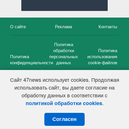
О сайте
Реклама
Контакты
Политика
обработки
Политика
Политика
персональных
использования
конфиденциальности
данных
cookie-файлов
Сайт 47news использует cookies. Продолжая
использовать сайт, вы даете согласие на
©
47 новостей (47 news)
2005 — 2026 г.
обработку данных в соответствии с
Свидетельство о регистрации СМИ Эл № ФС 77-39848, выдано
Федеральной службой по надзору в сфере связи,
.
политикой обработки cookies
информационных технологий и массовых коммуникаций
(Роскомнадзор) от 18 мая 2010г.
Согласен