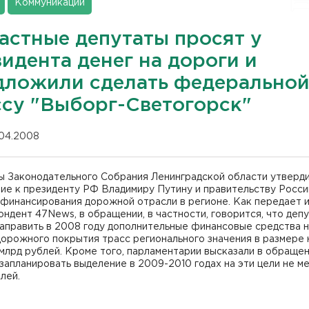
Коммуникации
астные депутаты просят у
идента денег на дороги и
дложили сделать федерально
ссу "Выборг-Светогорск"
.04.2008
ы Законодательного Собрания Ленинградской области утверд
ие к президенту РФ Владимиру Путину и правительству Росси
финансирования дорожной отрасли в регионе. Как передает и
ндент 47News, в обращении, в частности, говорится, что деп
аправить в 2008 году дополнительные финансовые средства 
орожного покрытия трасс регионального значения в размере 
млрд рублей. Кроме того, парламентарии высказали в обраще
запланировать выделение в 2009-2010 годах на эти цели не м
лей.