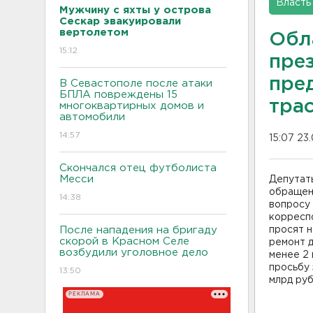
Власть
Мужчину с яхты у острова
Сескар эвакуировали
вертолетом
Обл
15:12
през
пре
В Севастополе после атаки
БПЛА повреждены 15
тра
многоквартирных домов и
автомобили
14:57
15:07 23
Скончался отец футболиста
Месси
Депутат
обращен
14:38
вопросу 
корреспо
После нападения на бригаду
просят н
скорой в Красном Селе
ремонт д
возбудили уголовное дело
менее 2 
просьбу 
13:50
млрд руб
РЕКЛАМА