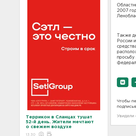
Областны
2007 го
Леноблас
Также д
России 
средства
располо
просьбу
федерал
Чтобы пе
подписы
Увидели
Террикон в Сланцах тушат
52-й день. Жители мечтают
о свежем воздухе
13:30