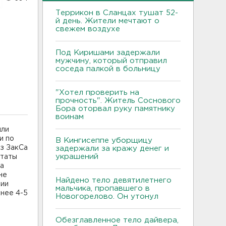
Террикон в Сланцах тушат 52-
й день. Жители мечтают о
свежем воздухе
Под Киришами задержали
й
мужчину, который отправил
соседа палкой в больницу
"Хотел проверить на
прочность". Житель Соснового
Бора оторвал руку памятнику
воинам
или
и по
В Кингисеппе уборщицу
з ЗакСа
задержали за кражу денег и
украшений
утаты
на
не
Найдено тело девятилетнего
нии
мальчика, пропавшего в
енее 4-5
Новогорелово. Он утонул
Обезглавленное тело дайвера,