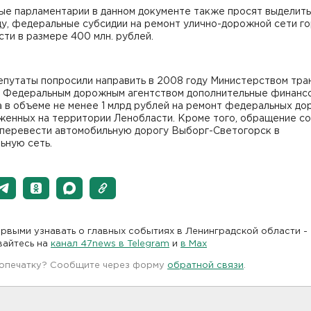
е парламентарии в данном документе также просят выделить,
ду, федеральные субсидии на ремонт улично-дорожной сети г
ти в размере 400 млн. рублей.
епутаты попросили направить в 2008 году Министерством тра
и Федеральным дорожным агентством дополнительные финанс
 в объеме не менее 1 млрд рублей на ремонт федеральных дор
женных на территории Ленобласти. Кроме того, обращение с
 перевести автомобильную дорогу Выборг-Светогорск в
ьную сеть.
рвыми узнавать о главных событиях в Ленинградской области -
вайтесь на
канал 47news в Telegram
и
в Maх
 опечатку? Сообщите через форму
обратной связи
.