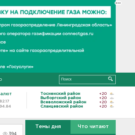
о
валют
Тосненский район
+20
Выборгский район
+20
82.17
Всеволожский район
+20
94.84
Сланцевский район
+20
Темы дня
Что читают
394