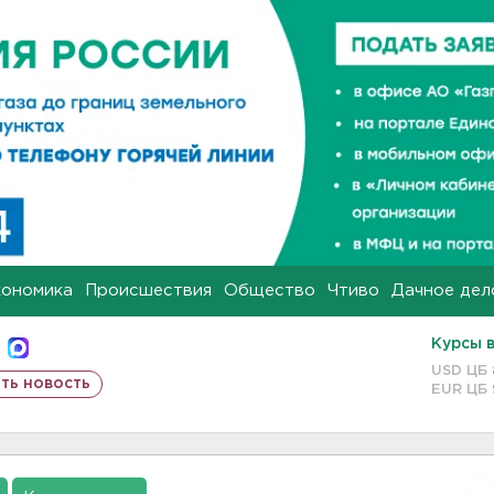
кономика
Происшествия
Общество
Чтиво
Дачное дел
Курсы 
USD ЦБ
ть новость
EUR ЦБ