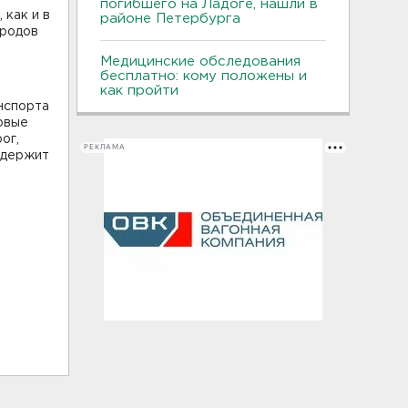
погибшего на Ладоге, нашли в
 как и в
районе Петербурга
ородов
Медицинские обследования
бесплатно: кому положены и
как пройти
нспорта
овые
ог,
РЕКЛАМА
одержит