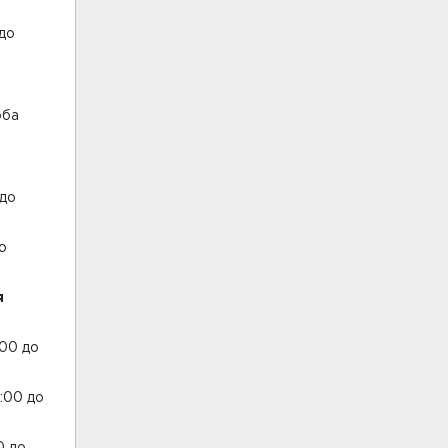
до
оба
 до
о
я
:00 до
:00 до
0 до