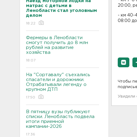
Наезд моторной лодки на
матрас с детьми в
20:00, р
Ленобласти стал уголовным
делом
- км 40-
08:00 до
18:22
Фермеры в Ленобласти
смогут получить до 8 млн
рублей на развитие
хозяйства
18:07
На "Сортавалу" съехались
спасатели и дорожники.
Чтобы пе
Отрабатывали легенду о
подписы
крупном ДТП
Увидели
17:50
В пятницу вузы публикуют
списки. Ленобласть подвела
итоги приемной
кампании-2026
17:36