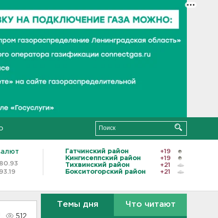
о
валют
Гатчинский район
+19
Кингисеппский район
+19
80.93
Тихвинский район
+21
93.19
Бокситогорский район
+21
Темы дня
Что читают
512