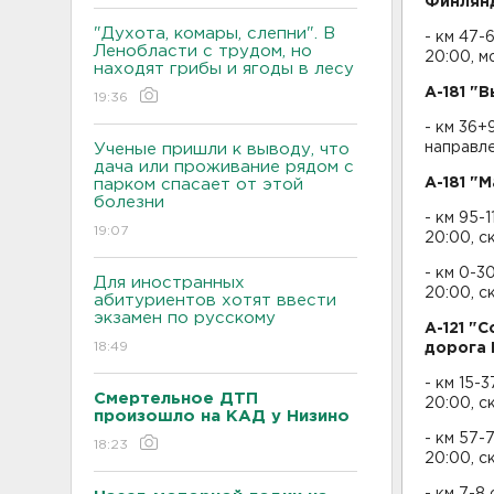
Финлянд
"Духота, комары, слепни". В
- км 47-
Ленобласти с трудом, но
20:00, м
находят грибы и ягоды в лесу
А-181 "
19:36
- км 36+
направле
Ученые пришли к выводу, что
дача или проживание рядом с
А-181 "
парком спасает от этой
болезни
- км 95-
19:07
20:00, 
- км 0-3
Для иностранных
20:00, 
абитуриентов хотят ввести
экзамен по русскому
А-121 "
18:49
дорога 
- км 15-
Смертельное ДТП
20:00, 
произошло на КАД у Низино
- км 57-
18:23
20:00, 
- км 7-8