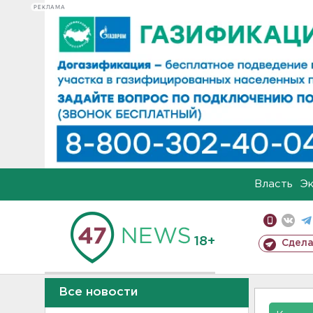
РЕКЛАМА
Власть
Э
18+
Сдела
Все новости