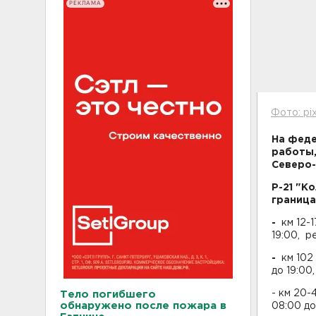
РЕКЛАМА
Фото: pi
На феде
работы,
Северо-
Р-21 "К
граница
-
км 12-1
19:00, р
-
км 102 
до 19:00
- км 20
Тело погибшего
обнаружено после пожара в
08:00 до