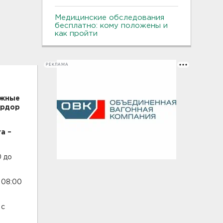
Медицинские обследования
бесплатно: кому положены и
как пройти
РЕКЛАМА
ожные
прдор
а –
0 до
 08:00
 с