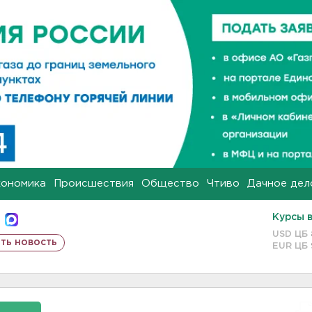
кономика
Происшествия
Общество
Чтиво
Дачное дел
Курсы 
USD ЦБ
ть новость
EUR ЦБ