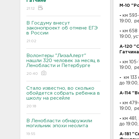
Гатчине
М-
10 "Р
21:12
-
км 593-
19:00, р
В Госдуму внесут
законопроект об отмене ЕГЭ
-
км 658 
в России
19:00, у
21:02
А-120 "
Гатчина
Волонтеры "ЛизаАлерт"
нашли 320 человек за месяц в
-
км 105-
Ленобласти и Петербурге
19:00, р
20:40
-
км 133 
до 19:00
Стало известно, во сколько
обойдется собрать ребенка в
А-114 "В
школу на ресейле
-
км 479-
20:18
19:00, р
-
км 481,
В Ленобласти обнаружили
до 19:00
могильник эпохи неолита
19:55
А-181 "