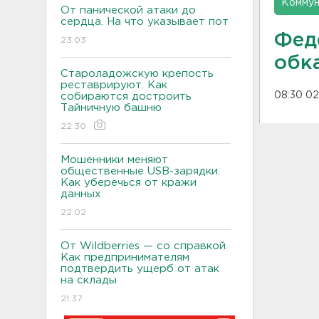
Коммун
От панической атаки до
сердца. На что указывает пот
Фед
23:03
обк
Староладожскую крепость
реставрируют. Как
08:30 02
собираются достроить
Тайничную башню
22:30
Мошенники меняют
общественные USB-зарядки.
Как уберечься от кражи
данных
22:02
От Wildberries — со справкой.
Как предпринимателям
подтвердить ущерб от атак
на склады
21:37