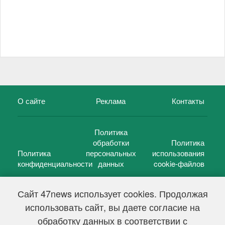
О сайте
Реклама
Контакты
Политика
обработки
Политика
Политика
персональных
использования
конфиденциальности
данных
cookie-файлов
Сайт 47news использует cookies. Продолжая
использовать сайт, вы даете согласие на
©
47 новостей (47 news)
2005 — 2026 г.
обработку данных в соответствии с
Свидетельство о регистрации СМИ Эл № ФС 77-39848, выдано