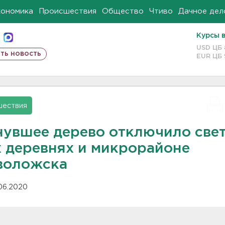
кономика
Происшествия
Общество
Чтиво
Дачное дел
Курсы 
USD ЦБ
ть новость
EUR ЦБ
шествия
нувшее дерево отключило свет
х деревнях и микрорайоне
воложска
.06.2020