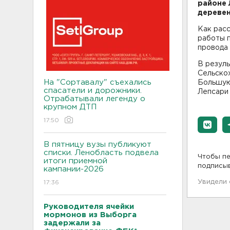
районе 
деревен
Как расс
работы п
провода 
В резул
Сельскох
На "Сортавалу" съехались
Большую
спасатели и дорожники.
Лепсари 
Отрабатывали легенду о
крупном ДТП
17:50
В пятницу вузы публикуют
списки. Ленобласть подвела
Чтобы пе
итоги приемной
подписы
кампании-2026
Увидели
17:36
Руководителя ячейки
мормонов из Выборга
задержали за