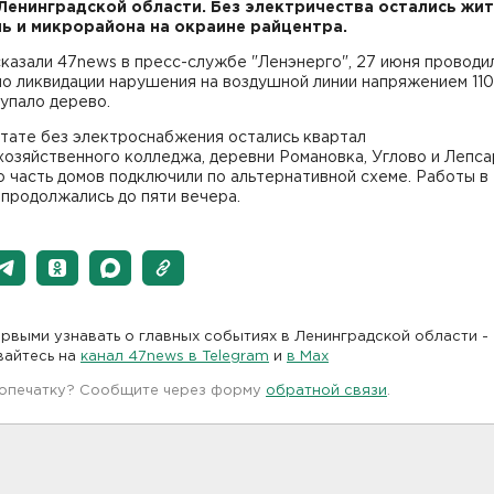
Ленинградской области. Без электричества остались жи
ь и микрорайона на окраине райцентра.
казали 47news в пресс-службе "Ленэнерго", 27 июня проводи
о ликвидации нарушения на воздушной линии напряжением 110
упало дерево.
ьтате без электроснабжения остались квартал
озяйственного колледжа, деревни Романовка, Углово и Лепса
 часть домов подключили по альтернативной схеме. Работы в
продолжались до пяти вечера.
рвыми узнавать о главных событиях в Ленинградской области -
вайтесь на
канал 47news в Telegram
и
в Maх
 опечатку? Сообщите через форму
обратной связи
.