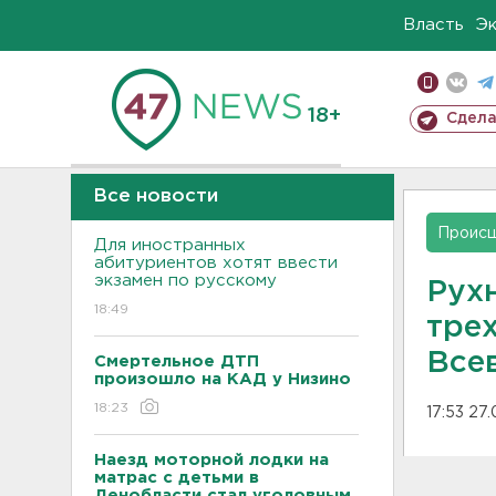
Власть
Э
18+
Сдела
Все новости
Проис
Для иностранных
абитуриентов хотят ввести
экзамен по русскому
Рух
18:49
тре
Все
Смертельное ДТП
произошло на КАД у Низино
18:23
17:53 27
Наезд моторной лодки на
матрас с детьми в
Ленобласти стал уголовным