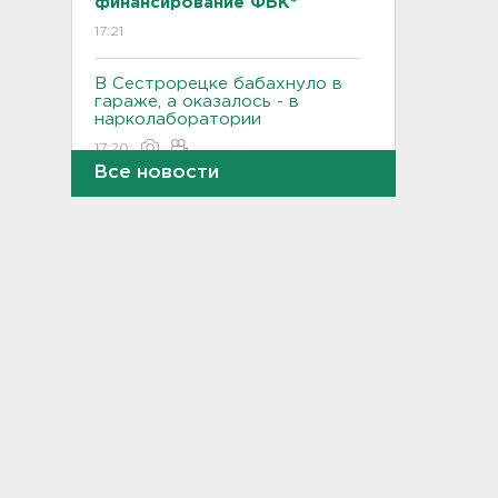
финансирование ФБК*
17:21
В Сестрорецке бабахнуло в
гараже, а оказалось - в
нарколаборатории
17:20
Все новости
Назначено первое заседание
по делу об убийстве 9-
летнего мальчика из
Петербурга
17:04
За неделю 1,3 тысячи
жителей Ленобласти и
Петербурга были атакованы
членистоногими вампирами
16:46
"Казино-призрак" закрыли на
Лиговском. Нашли 211 игровых