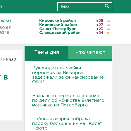
о
валют
Кировский район
+25
Киришский район
+27
80.93
Санкт-Петербург
+23
93.19
Сланцевский район
+24
Темы дня
Что читают
5632
Руководителя ячейки
мормонов из Выборга
 в
задержали за финансирование
ФБК*
Назначено первое заседание
по делу об убийстве 9-летнего
мальчика из Петербурга
Лобовая авария собрала
пробку больше 8 км на "Коле"
- фото