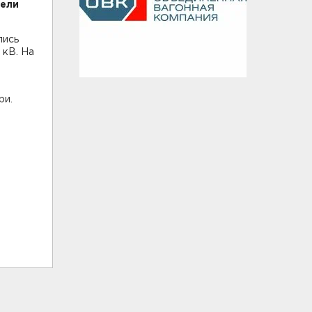
тели
лись
 кВ. На
ри.