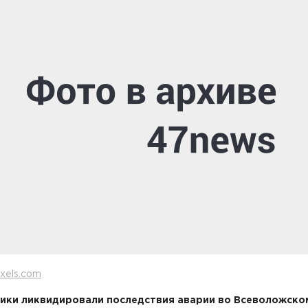
xels.com
ики ликвидировали последствия аварии во Всеволожско