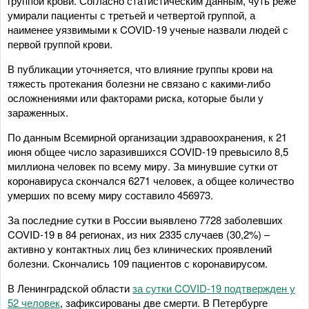
группой крови. Согласно статистическим данным, чуть реже
умирали пациенты с третьей и четвертой группой, а
наименее уязвимыми к COVID-19 ученые назвали людей с
первой группой крови.
В публикации уточняется, что влияние группы крови на
тяжесть протекания болезни не связано с какими-либо
осложнениями или факторами риска, которые были у
зараженных.
По данным Всемирной организации здравоохранения, к 21
июня общее число заразившихся COVID-19 превысило 8,5
миллиона человек по всему миру. За минувшие сутки от
коронавируса скончался 6271 человек, а общее количество
умерших по всему миру составило 456973.
За последние сутки в России выявлено 7728 заболевших
COVID-19 в 84 регионах, из них 2335 случаев (30,2%) –
активно у контактных лиц без клинических проявлений
болезни. Скончались 109 пациентов с коронавирусом.
В Ленинградской области
за сутки COVID-19 подтвержден у
52 человек
, зафиксированы две смерти. В Петербурге