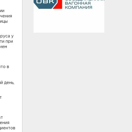
ии
ючения
ницы
руса у
ти при
рием
,
что в
й день,
т
ат
ения
циентов