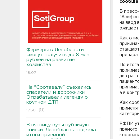
сообща
В пресс
"Авифав
на ввод 
ожидаетс
Как отме
принима
стандар
Фермеры в Ленобласти
смогут получить до 8 млн
препара
рублей на развитие
хозяйства
По итога
принимав
18:07
два раза
пациенто
На "Сортавалу" съехались
принимав
спасатели и дорожники.
а в конт
Отрабатывали легенду о
крупном ДТП
Как соо
применят
17:50
категор
РФПИ ут
В пятницу вузы публикуют
прямого
списки. Ленобласть подвела
итоги приемной
коронави