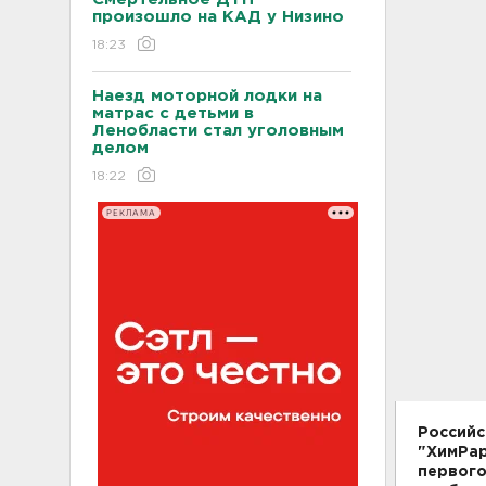
произошло на КАД у Низино
18:23
Наезд моторной лодки на
матрас с детьми в
Ленобласти стал уголовным
делом
18:22
РЕКЛАМА
Российс
"ХимРар
первого