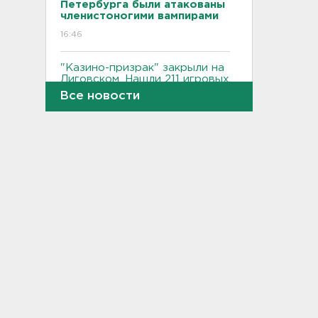
Петербурга были атакованы
членистоногими вампирами
16:46
"Казино-призрак" закрыли на
Лиговском. Нашли 211 игровых
автоматов
Все новости
16:29
Бомбоубежища во
Всеволожске обследуют за
1,6 млн рублей
16:10
В Касимово BMW X7 влетел
и снёс детскую площадку -
фото
15:51
Лобовая авария собрала
пробку больше 8 км на
"Коле" - фото