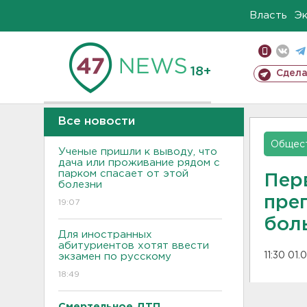
Власть
Э
18+
Сдела
Все новости
Общес
Ученые пришли к выводу, что
дача или проживание рядом с
парком спасает от этой
Пер
болезни
преп
19:07
бол
Для иностранных
абитуриентов хотят ввести
11:30 01
экзамен по русскому
18:49
Смертельное ДТП