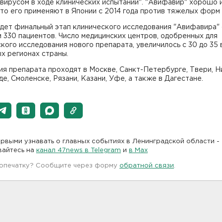
вирусом в ходе клинических испытаний". "Авифавир" хорошо и
то его применяют в Японии с 2014 года против тяжелых форм 
дет финальный этап клинического исследования "Авифавира" 
 330 пациентов. Число медицинских центров, одобренных для
кого исследования нового препарата, увеличилось с 30 до 35 
х регионах страны.
ия препарата проходят в Москве, Санкт-Петербурге, Твери, 
е, Смоленске, Рязани, Казани, Уфе, а также в Дагестане.
рвыми узнавать о главных событиях в Ленинградской области -
вайтесь на
канал 47news в Telegram
и
в Maх
 опечатку? Сообщите через форму
обратной связи
.