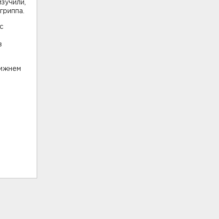
зучили,
гриппа.
с
в
Нижнем