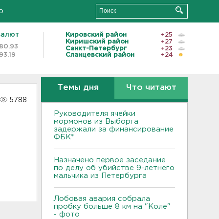
о
валют
Кировский район
+25
Киришский район
+27
80.93
Санкт-Петербург
+23
93.19
Сланцевский район
+24
Темы дня
Что читают
5788
Руководителя ячейки
мормонов из Выборга
задержали за финансирование
ФБК*
Назначено первое заседание
по делу об убийстве 9-летнего
мальчика из Петербурга
Лобовая авария собрала
пробку больше 8 км на "Коле"
- фото