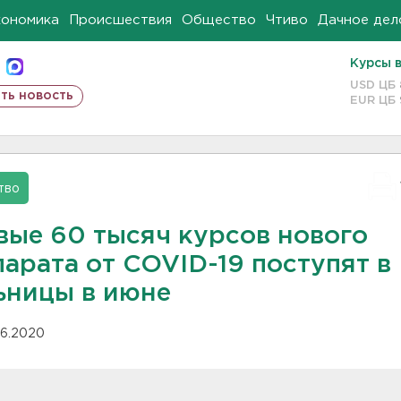
кономика
Происшествия
Общество
Чтиво
Дачное дел
Курсы 
USD ЦБ
ть новость
EUR ЦБ
тво
вые 60 тысяч курсов нового
арата от COVID-19 поступят в
ьницы в июне
.06.2020