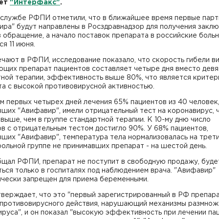
ет
"Интерфакс"
.
-службе РФПИ отметили, что в ближайшее время первые парт
ира" будут направлены в Росздравнадзор для получения закл
в обращение, а начало поставок препарата в российские боль
я 11 июня.
чают в РФПИ, исследование показало, что скорость гибели ви
ющих препарат пациентов составляет четыре дня вместо девя
тной терапии, эффективность выше 80%, что является крите
та с высокой противовирусной активностью.
м первых четырех дней лечения 65% пациентов из 40 человек
ших "Авифавир", имели отрицательный тест на коронавирус, 
 выше, чем в группе стандартной терапии. К 10-му дню число
в с отрицательным тестом достигло 90%. У 68% пациентов,
ших "Авифавир", температура тела нормализовалась на трети
рольной группе не принимавших препарат - на шестой день.
бщал РФПИ, препарат не поступит в свободную продажу, буде
ься только в госпиталях под наблюдением врача. "Авифавир"
ически запрещен для приема беременными.
верждает, что это "первый зарегистрированный в РФ препар
 противовирусного действия, нарушающий механизмы размнож
руса", и он показал "высокую эффективность при лечении па