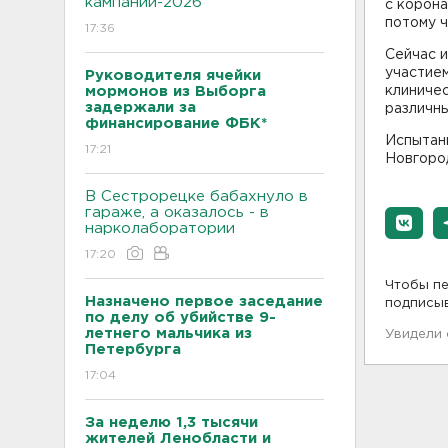
кампании-2026
c корона
потому ч
17:36
Сейчас и
участием
Руководителя ячейки
мормонов из Выборга
клиничес
задержали за
различны
финансирование ФБК*
Испытан
17:21
Новгород
В Сестрорецке бабахнуло в
гараже, а оказалось - в
нарколаборатории
17:20
Чтобы пе
Назначено первое заседание
подписы
по делу об убийстве 9-
летнего мальчика из
Увидели
Петербурга
17:04
За неделю 1,3 тысячи
жителей Ленобласти и