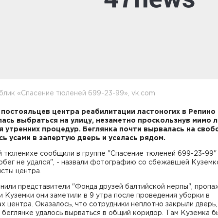
блик «Спасение тюленей 699-23-99», vk.com
 постояльцев центра реабилитации ластоногих в Репино
ась выбраться на улицу, незаметно проскользнув мимо 
я утренних процедур. Беглянка почти вырвалась на свобо
сь усами в запертую дверь и уселась рядом.
 тюленихе сообщили в группе "Спасение тюленей 699-23-99" 
обег не удался", - назвали фотографию со сбежавшей Куземк
сты центра.
нили представители "Фонда друзей балтийской нерпы", пропа
 Куземки они заметили в 9 утра после проведения уборки в
х центра. Оказалось, что сотрудники неплотно закрыли дверь,
беглянке удалось вырваться в общий коридор. Там Куземка 