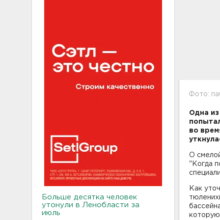
Фото: па
Одна из
попытал
во врем
уткнула
О смелой
"Когда п
специали
Как уточ
Больше десятка человек
тюленихи
утонули в Ленобласти за
бассейна
июль
которую 