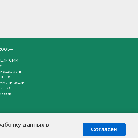
2005—
ации СМИ
но
надзору в
онных
оммуникаций
 2010г.
иалов
ской и
гионе.
работку данных в
я свободного
Согласен