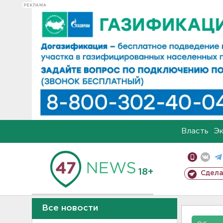
РЕКЛАМА
Власть
Э
18+
Сдела
Все новости