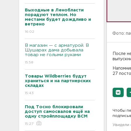
Выходные в Ленобласти
порадуют теплом. Но
местами будет дождливо и
ветрено
16:02
Фото: па
В магазин — с арматурой. В
Шушарах дама добывала
После не
товар не голыми руками
выпускни
15:58
Напомним
27 посто
Товары Wildberries будут
храниться и на партнерских
складах
15:43
Под Тосно блокировали
Чтобы пе
доступ самосвалов ещё на
одну стройплощадку ВСМ
подписы
15:27
Увидели