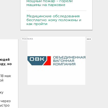
мощный пожар – горели
машины на парковке
Медицинские обследования
бесплатно: кому положены и
как пройти
РЕКЛАМА
людей
ду, но
18 мая:
ой
жу
 через
быстро