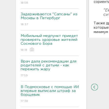
сориенти
18:58
"Е
Задерживаются "Сапсаны" из
си
Москвы в Петербург
Также др
18:37
которые 
минимум 
Мобильный медпункт приедет
проверять здоровье жителей
Соснового Бора
18:18
Врач дала рекомендации для
родителей с детьми - как
пережить жару
17:59
В Подмосковье с помощью ИИ
впервые выписали штраф за
борщевик
17:38