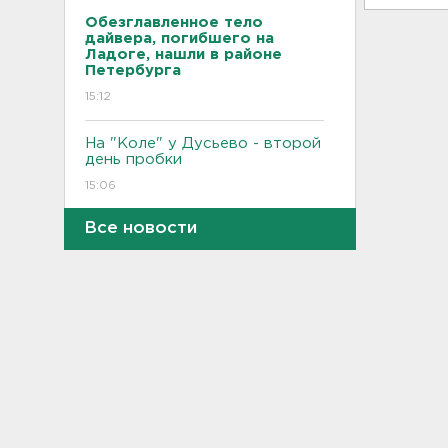
Обезглавленное тело
дайвера, погибшего на
Ладоге, нашли в районе
Петербурга
15:12
На "Коле" у Дусьево - второй
день пробки
15:06
Все новости
В Петербурге переносят с
Московского вокзала еще
ряд электричек
15:00
Работника почты в Рябово
обвиняют в присвоении 400
тысяч рублей
14:46
Верховный суд просят снять