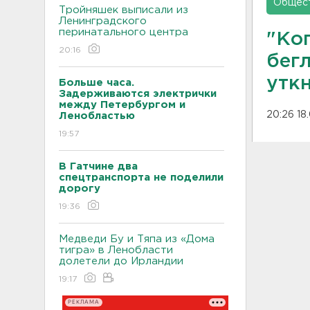
Общес
Тройняшек выписали из
Ленинградского
перинатального центра
"Ког
20:16
бег
уткн
Больше часа.
Задерживаются электрички
между Петербургом и
20:26 18
Ленобластью
19:57
В Гатчине два
спецтранспорта не поделили
дорогу
19:36
Медведи Бу и Тяпа из «Дома
тигра» в Ленобласти
долетели до Ирландии
19:17
РЕКЛАМА