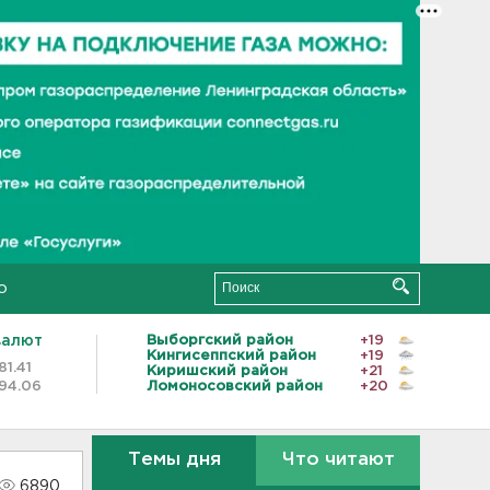
о
валют
Выборгский район
+19
Кингисеппский район
+19
81.41
Киришский район
+21
94.06
Ломоносовский район
+20
Темы дня
Что читают
6890