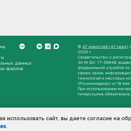
ма
©
47 новостей (47 news)
2026 г.
ти
Свидетельство о регистр
Эл № ФС 77-39848
, выда
льных данных
Федеральной службой по 
kie-файлов
сфере связи, информаци
технологий и массовых к
(Роскомнадзор) от
18 мая
При использовании матер
гиперссылка обязательна.
ет-издание, направленное на всестороннее освещение политиче
ской области, экономической и инвестиционной активности в ре
я использовать сайт, вы даете согласие на об
7 новостей» станет популярной и конструктивной площадкой дл
es
.
оисходят в 47-м регионе России.