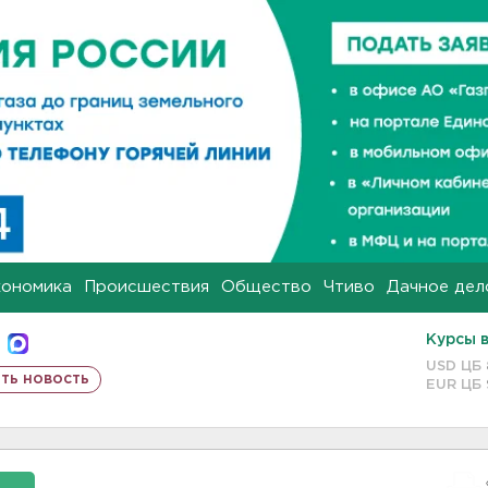
кономика
Происшествия
Общество
Чтиво
Дачное дел
Курсы 
USD ЦБ
ть новость
EUR ЦБ