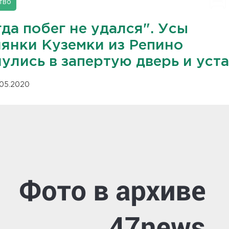
тво
да побег не удался". Усы
лянки Куземки из Репино
улись в запертую дверь и уст
.05.2020