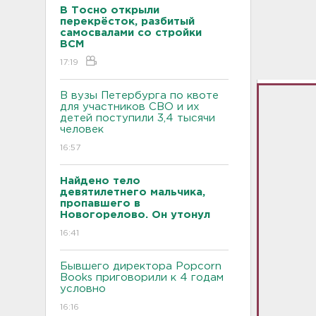
В Тосно открыли
перекрёсток, разбитый
самосвалами со стройки
ВСМ
17:19
В вузы Петербурга по квоте
для участников СВО и их
детей поступили 3,4 тысячи
человек
16:57
Найдено тело
девятилетнего мальчика,
пропавшего в
Новогорелово. Он утонул
16:41
Бывшего директора Popcorn
Books приговорили к 4 годам
условно
16:16