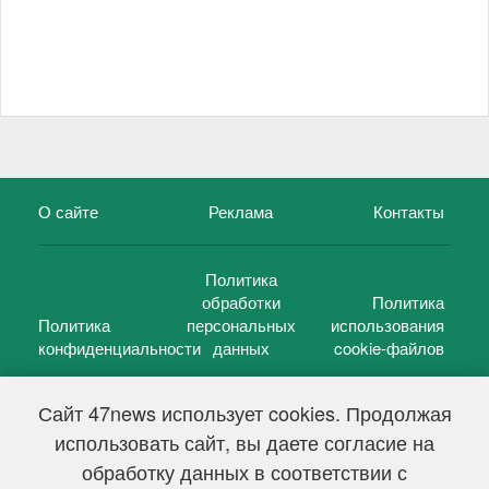
О сайте
Реклама
Контакты
Политика
обработки
Политика
Политика
персональных
использования
конфиденциальности
данных
cookie-файлов
Сайт 47news использует cookies. Продолжая
использовать сайт, вы даете согласие на
©
47 новостей (47 news)
2005 — 2026 г.
обработку данных в соответствии с
Свидетельство о регистрации СМИ Эл № ФС 77-39848, выдано