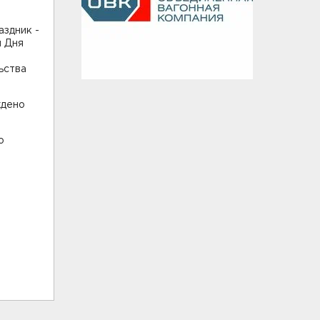
здник -
и Дня
ьства
ждено
о