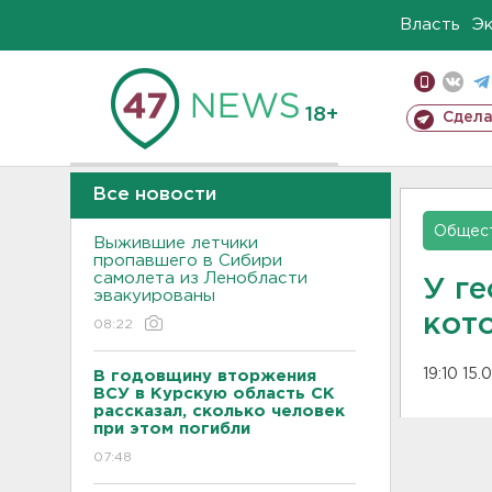
Власть
Э
18+
Сдела
Все новости
Общес
Выжившие летчики
пропавшего в Сибири
самолета из Ленобласти
У ге
эвакуированы
кот
08:22
19:10 15
В годовщину вторжения
ВСУ в Курскую область СК
рассказал, сколько человек
при этом погибли
07:48