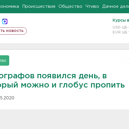
кономика
Происшествия
Общество
Чтиво
Дачное дел
Курсы 
USD ЦБ
ть новость
EUR ЦБ
тво
ографов появился день, в
орый можно и глобус пропить
.05.2020