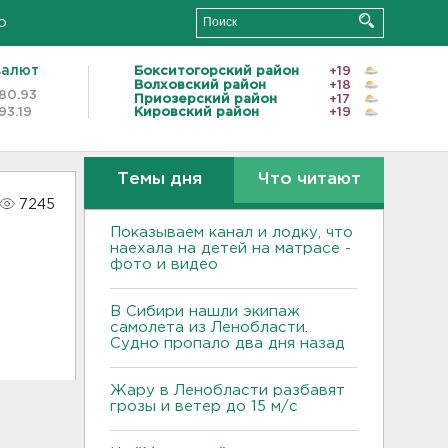
о
валют
Бокситогорский район
+19
Волховский район
+18
80.93
Приозерский район
+17
93.19
Кировский район
+19
Темы дня
Что читают
7245
Показываем канал и лодку, что
наехала на детей на матрасе -
фото и видео
В Сибири нашли экипаж
самолета из Ленобласти.
Судно пропало два дня назад
Жару в Ленобласти разбавят
грозы и ветер до 15 м/с