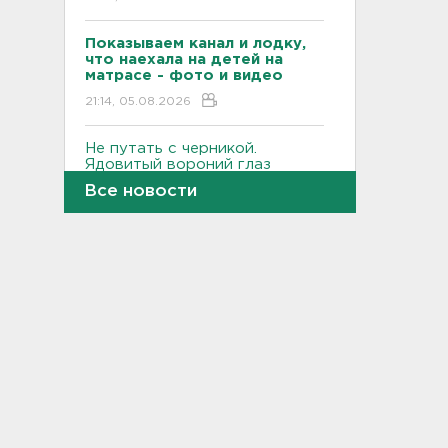
Показываем канал и лодку,
что наехала на детей на
матрасе - фото и видео
21:14, 05.08.2026
Не путать с черникой.
Ядовитый вороний глаз
созрел в лесах Ленобласти
Все новости
20:55, 05.08.2026
В Росстате рассказали, как
за неделю изменились цены
на бензин в Ленобласти и
других регионах
20:32, 05.08.2026
В Ленобласти маломерное
судно наехало на матрас с
детьми
20:13, 05.08.2026