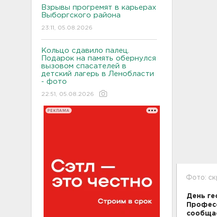
Взрывы прогремят в карьерах
Выборгского района
23:11, 05.08.2026
Кольцо сдавило палец.
Подарок на память обернулся
вызовом спасателей в
детский лагерь в Ленобласти
- фото
22:51, 05.08.2026
РЕКЛАМА
Фото: ск
День ге
Професс
сообща