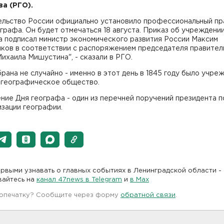
а (РГО).
ельство России официально установило профессиональный пра
графа. Он будет отмечаться 18 августа. Приказ об учреждени
а подписал министр экономического развития России Максим
ков в соответствии с распоряжением председателя правител
ихаила Мишустина", - сказали в РГО.
рана не случайно - именно в этот день в 1845 году было учре
 географическое общество.
ие Дня географа - один из перечней поручений президента п
изации географии.
рвыми узнавать о главных событиях в Ленинградской области -
вайтесь на
канал 47news в Telegram
и
в Maх
 опечатку? Сообщите через форму
обратной связи
.