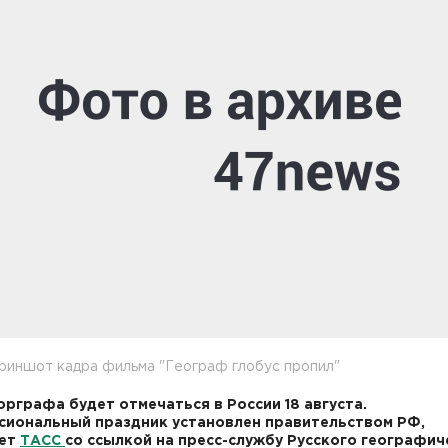
риншот кадра фильма "Географ глобус пропил"
орграфа будет отмечаться в России 18 августа.
иональный праздник установлен правительством РФ,
ет
ТАСС
со ссылкой на пресс-службу Русского географич