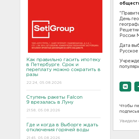
обществ
"Правит
День гео
географ
Решетни
России М
Дата выб
Русское
Как правильно гасить ипотеку
Учрежден
в Петербурге. Срок и
популяр
переплату можно сократить в
разы
22:24, 05.08.2026
Ступень ракеты Falcon
9 врезалась в Луну
Чтобы пе
21:58, 05.08.2026
подписы
Увидели
Где и когда в Выборге ждать
отключения горячей воды
21:45, 05.08.2026