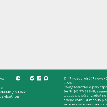
ма
©
47 новостей (47 news)
2026 г.
ти
Свидетельство о регистр
Эл № ФС 77-39848
, выда
льных данных
Федеральной службой по 
kie-файлов
сфере связи, информаци
технологий и массовых к