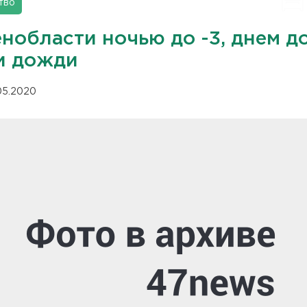
тво
нобласти ночью до -3, днем д
 и дожди
.05.2020