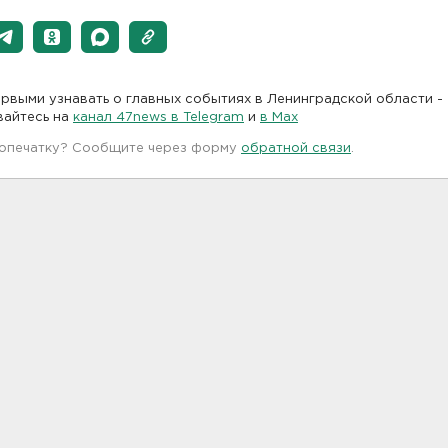
рвыми узнавать о главных событиях в Ленинградской области -
вайтесь на
канал 47news в Telegram
и
в Maх
 опечатку? Сообщите через форму
обратной связи
.