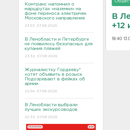
Общес
Комтранс напомнил о
маршрутах «наземки» на
фоне переноса электричек
В Ле
Московского направления
+12
23:53, 07.08.2026
18:40 13
В Ленобласти и Петербурге
не появилось безопасных для
купания пляжей
23:32, 07.08.2026
Журналистку Гордееву*
хотят объявить в розыск.
Подозревают в фейках об
армии
22:54, 07.08.2026
В Ленобласти выбрали
лучших экскурсоводов
22:33, 07.08.2026
РЕКЛАМА