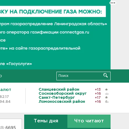
о
валют
Сланцевский район
+13
Сосновоборский округ
+16
82.17
Санкт-Петербург
+17
94.84
Ломоносовский район
+16
Темы дня
Что читают
6695