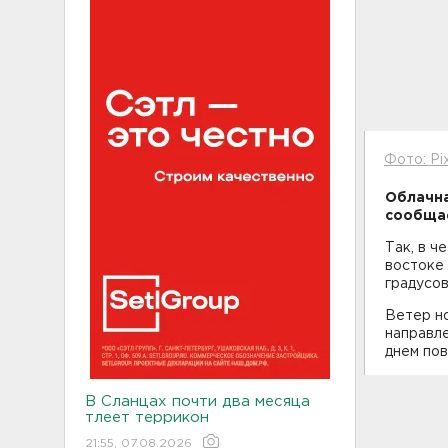
Фото: Pi
Облачна
сообщае
Так, в ч
востоке 
градусов
Ветер но
направле
днем по
В Сланцах почти два месяца
тлеет террикон
21:55, 07.08.2026