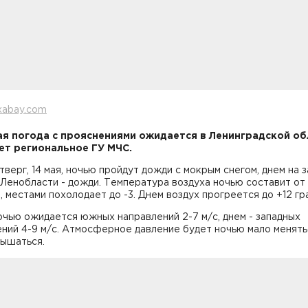
xabay.com
я погода с прояснениями ожидается в Ленинградской об
т региональное ГУ МЧС.
етверг, 14 мая, ночью пройдут дожди с мокрым снегом, днем на з
Ленобласти - дожди. Температура воздуха ночью составит от 
, местами похолодает до -3. Днем воздух прогреется до +12 гр
чью ожидается южных направлений 2-7 м/с, днем - западных
ний 4-9 м/с. Атмосферное давление будет ночью мало менять
вышаться.