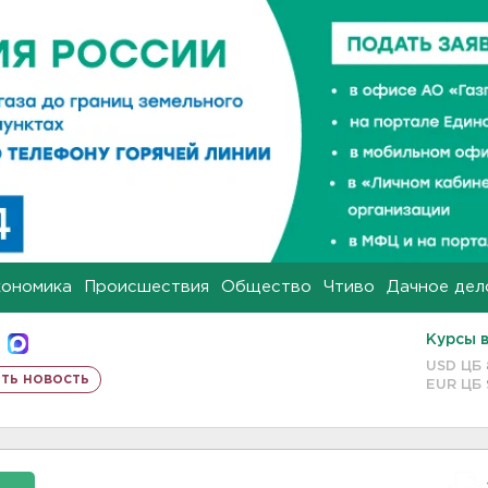
кономика
Происшествия
Общество
Чтиво
Дачное дел
Курсы 
USD ЦБ
ть новость
EUR ЦБ