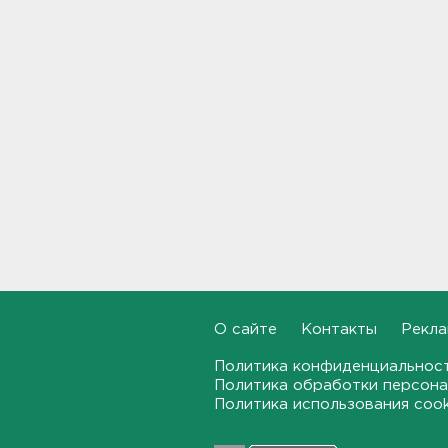
Москвы в Петербург
18:37, 07.08.2026
Мобильный медпункт приедет
проверять здоровье жителей
Соснового Бора
18:18, 07.08.2026
Врач дала рекомендации для
родителей с детьми - как
пережить жару
17:59, 07.08.2026
В Подмосковье с помощью ИИ
впервые выписали штраф за
борщевик
О сайте
Контакты
Рекла
17:38, 07.08.2026
Политика конфиденциальнос
Политика обработки персона
В Тосно открыли
Политика использования coo
перекрёсток, разбитый
самосвалами со стройки
ВСМ