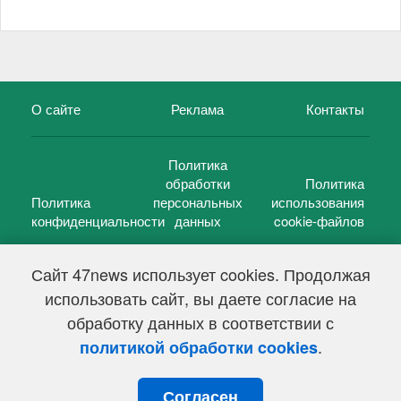
О сайте
Реклама
Контакты
Политика
обработки
Политика
Политика
персональных
использования
конфиденциальности
данных
cookie-файлов
Сайт 47news использует cookies. Продолжая
использовать сайт, вы даете согласие на
©
47 новостей (47 news)
2005 — 2026 г.
обработку данных в соответствии с
Свидетельство о регистрации СМИ Эл № ФС 77-39848, выдано
Федеральной службой по надзору в сфере связи,
.
политикой обработки cookies
информационных технологий и массовых коммуникаций
(Роскомнадзор) от 18 мая 2010г.
Согласен