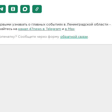
рвыми узнавать о главных событиях в Ленинградской области -
вайтесь на
канал 47news в Telegram
и
в Maх
 опечатку? Сообщите через форму
обратной связи
.