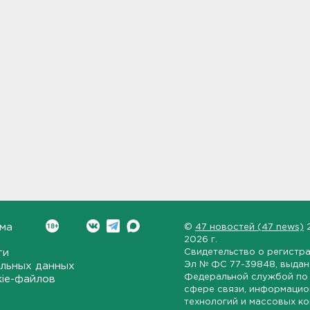
ма
©
47 новостей (47 news)
2026 г.
ти
Свидетельство о регистр
Эл № ФС 77-39848
, выда
льных данных
Федеральной службой по 
kie-файлов
сфере связи, информаци
технологий и массовых к