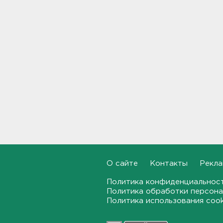
Задерживаются электрички
между Петербургом и
Ленобластью
19:57, 07.08.2026
В Гатчине два
спецтранспорта не поделили
дорогу
19:36, 07.08.2026
Медведи Бу и Тяпа из «Дома
тигра» в Ленобласти
долетели до Ирландии
19:17, 07.08.2026
О сайте
Контакты
Рекла
Больше десятка человек
утонули в Ленобласти за
июль
Политика конфиденциальнос
Политика обработки персона
18:58, 07.08.2026
Политика использования coo
Задерживаются "Сапсаны" из