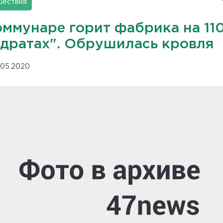
шествия
оммунаре горит фабрика на 11
адратах". Обрушилась кровля
.05.2020