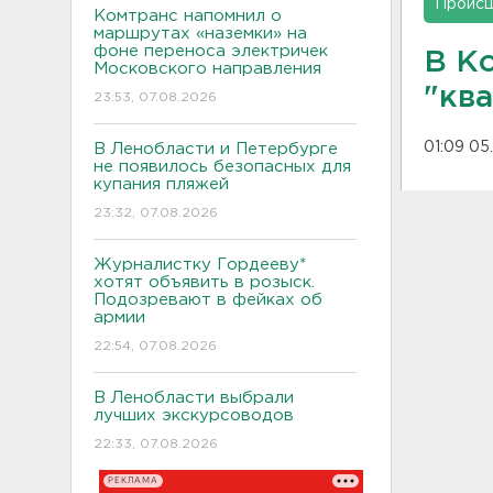
Проис
Комтранс напомнил о
маршрутах «наземки» на
фоне переноса электричек
В К
Московского направления
"кв
23:53, 07.08.2026
01:09 05
В Ленобласти и Петербурге
не появилось безопасных для
купания пляжей
23:32, 07.08.2026
Журналистку Гордееву*
хотят объявить в розыск.
Подозревают в фейках об
армии
22:54, 07.08.2026
В Ленобласти выбрали
лучших экскурсоводов
22:33, 07.08.2026
РЕКЛАМА