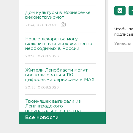
Дом культуры в Вознесенье
реконструируют
21:34, 07.08.2026
Чтобы пе
подписы
Новые лекарства могут
включить в список жизненно
Увидели
необходимых в России
20:56, 07.08.2026
Жители Ленобласти могут
воспользоваться 110
цифровыми сервисами в МАХ
20:35, 07.08.2026
Тройняшек выписали из
Ленинградского
перинатального центра
Все новости
20:16, 07.08.2026
Больше часа.