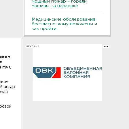
мощный пожар – горели
машины на парковке
Медицинские обследования
бесплатно: кому положены и
как пройти
РЕКЛАМА
нском
х
в МЧС
лное
й ангар
азал
грозой