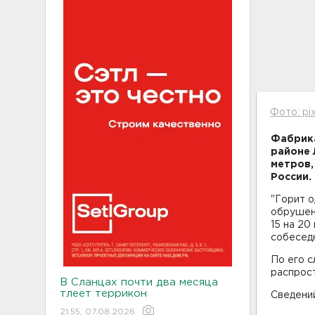
Фото: pi
Фабрика
районе 
метров,
России.
"Горит 
обрушен
15 на 20
собесед
По его с
распрос
В Сланцах почти два месяца
тлеет террикон
Сведений
21:55, 07.08.2026