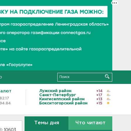
о
валют
Лужский район
+14
Санкт-Петербург
+17
82.17
Кингисеппский район
+13
94.84
Бокситогорский район
+15
Темы дня
Что читают
10603