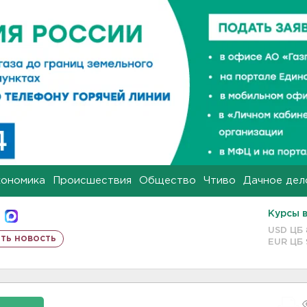
кономика
Происшествия
Общество
Чтиво
Дачное дел
Курсы 
USD ЦБ
ть новость
EUR ЦБ