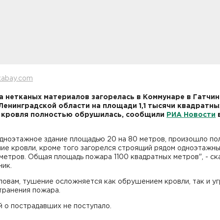
xabay.com
 нетканых материалов загорелась в Коммунаре в Гатчи
Ленинградской области на площади 1,1 тысячи квадратны
 кровля полностью обрушилась, сообщили
РИА Новости
одноэтажное здание площадью 20 на 80 метров, произошло по
ие кровли, кроме того загорелся строящий рядом одноэтажны
 метров. Общая площадь пожара 1100 квадратных метров", - ск
ник.
ловам, тушение осложняется как обрушением кровли, так и у
транения пожара.
 о пострадавших не поступало.