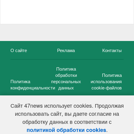
О сайте
Реклама
Контакты
Политика
обработки
Политика
Политика
персональных
использования
конфиденциальности
данных
cookie-файлов
Сайт 47news использует cookies. Продолжая
использовать сайт, вы даете согласие на
©
47 новостей (47 news)
2005 — 2026 г.
обработку данных в соответствии с
Свидетельство о регистрации СМИ Эл № ФС 77-39848, выдано
Федеральной службой по надзору в сфере связи,
.
политикой обработки cookies
информационных технологий и массовых коммуникаций