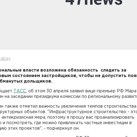
xabay
ональные власти возложена обязанность следить за
вым состоянием застройщиков, чтобы не допустить поя
бманутых дольщиков.
бщает
ТАСС
, об этом 30 апреля заявил вице-премьер РФ Мара
н на заседании президиума комиссии по региональному развит
ин также отметил важность увеличения темпов строительства
руктурных объектов. "Инфраструктурное строительство - эт
антикризисная мера, поэтому я прошу вас проанализировать
 и посмотреть, где можно привлекать частные инвестиции в
ию этих проектов", - подчеркнул он.