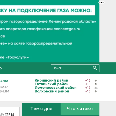
о
валют
Киришский район
+15
Гатчинский район
+15
82.17
Ломоносовский район
+17
94.84
Волховский район
+15
Темы дня
Что читают
13514