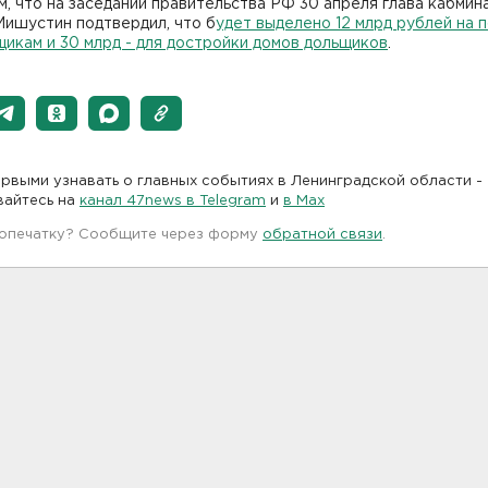
, что на заседании правительства РФ 30 апреля глава кабмин
Мишустин подтвердил, что б
удет выделено 12 млрд рублей на 
икам и 30 млрд - для достройки домов дольщиков
.
рвыми узнавать о главных событиях в Ленинградской области -
вайтесь на
канал 47news в Telegram
и
в Maх
 опечатку? Сообщите через форму
обратной связи
.