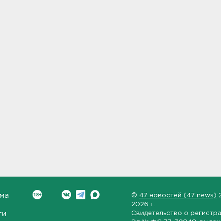
ма
©
47 новостей (47 news)
2026 г.
ти
Свидетельство о регистр