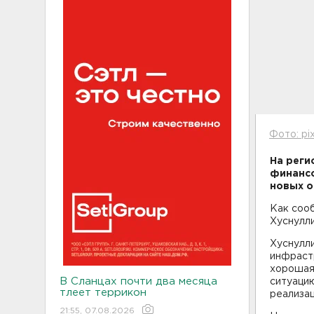
Фото: pi
На реги
финансо
новых о
Как соо
Хуснулли
Хуснулл
инфраст
хорошая 
В Сланцах почти два месяца
ситуацию
тлеет террикон
реализац
21:55, 07.08.2026