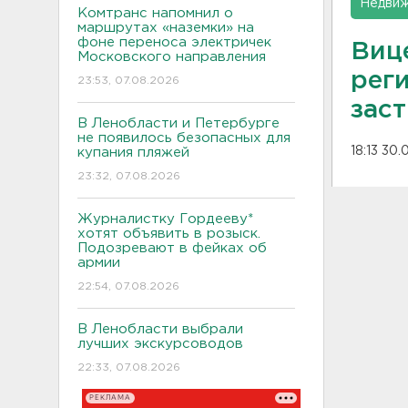
Недвиж
Комтранс напомнил о
маршрутах «наземки» на
фоне переноса электричек
Виц
Московского направления
рег
23:53, 07.08.2026
зас
В Ленобласти и Петербурге
не появилось безопасных для
18:13 30
купания пляжей
23:32, 07.08.2026
Журналистку Гордееву*
хотят объявить в розыск.
Подозревают в фейках об
армии
22:54, 07.08.2026
В Ленобласти выбрали
лучших экскурсоводов
22:33, 07.08.2026
РЕКЛАМА