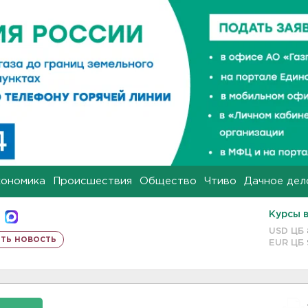
кономика
Происшествия
Общество
Чтиво
Дачное дел
Курсы 
USD ЦБ
ть новость
EUR ЦБ