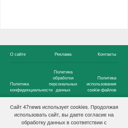
О сайте
Реклама
Контакты
Политика
обработки
Политика
Политика
персональных
использования
конфиденциальности
данных
cookie-файлов
Сайт 47news использует cookies. Продолжая
использовать сайт, вы даете согласие на
©
47 новостей (47 news)
2005 — 2026 г.
обработку данных в соответствии с
Свидетельство о регистрации СМИ Эл № ФС 77-39848, выдано
Федеральной службой по надзору в сфере связи,