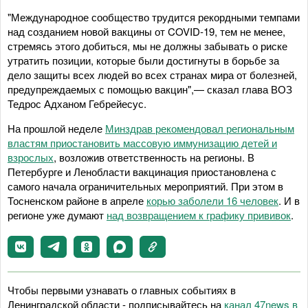
"Международное сообщество трудится рекордными темпами
над созданием новой вакцины от COVID-19, тем не менее,
стремясь этого добиться, мы не должны забывать о риске
утратить позиции, которые были достигнуты в борьбе за
дело защиты всех людей во всех странах мира от болезней,
предупреждаемых с помощью вакцин",— сказал глава ВОЗ
Тедрос Адханом Гебрейесус.
На прошлой неделе
Минздрав рекомендовал региональным
властям приостановить массовую иммунизацию детей и
взрослых
, возложив ответственность на регионы. В
Петербурге и Ленобласти вакцинация приостановлена с
самого начала ограничительных мероприятий. При этом в
Тосненском районе в апреле
корью заболели 16 человек
. И в
регионе уже думают
над возвращением к графику прививок
.
Чтобы первыми узнавать о главных событиях в
Ленинградской области - подписывайтесь на
канал 47news в