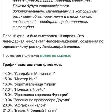
один из фильмов своей "Золотой коллекции".
Показы будут сопровождаться
дополнительными материалами, в которых мы
расскажем об авторах лент и о том, как они
создавались", - сообщает представитель
киностудии.
Первый фильм был выставлен 13 апреля. Это –
легендарная кинолента "Человек-амфибия", созданная по
одноименному роману Александра Беляева.
Посмотреть фильмы
можно по ссылке
:
График выставления фильмов:
14.04. "Свадьба в Малиновке"
15.04. "Мистер Икс"
16.04. "Укротительница тигров"
17.04. "Полосатый рейс"
18.04. "Ярославна королева Франции"
19.04 "Завещание профессора Доуэля"
20.04. "Афганский излом"
21.04. "Бедный, бедный Павел"