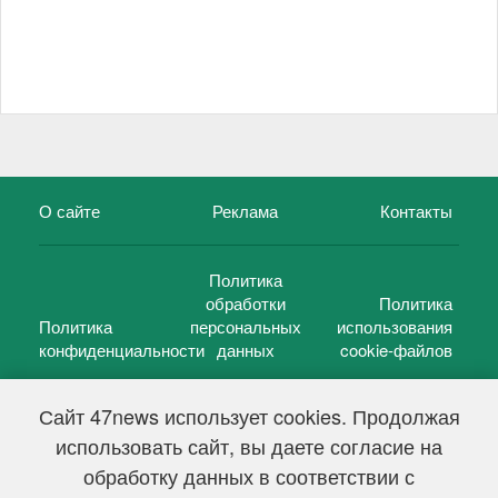
О сайте
Реклама
Контакты
Политика
обработки
Политика
Политика
персональных
использования
конфиденциальности
данных
cookie-файлов
Сайт 47news использует cookies. Продолжая
использовать сайт, вы даете согласие на
©
47 новостей (47 news)
2005 — 2026 г.
обработку данных в соответствии с
Свидетельство о регистрации СМИ Эл № ФС 77-39848, выдано
Федеральной службой по надзору в сфере связи,