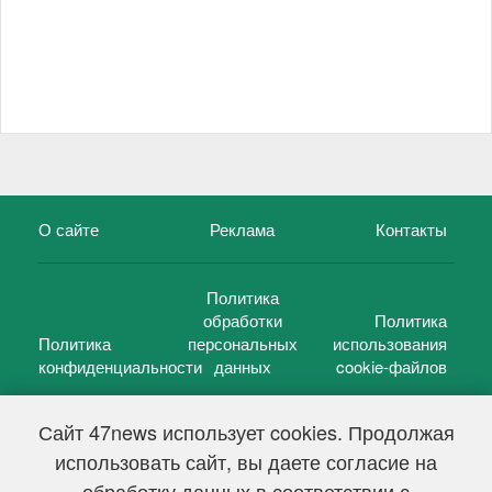
О сайте
Реклама
Контакты
Политика
обработки
Политика
Политика
персональных
использования
конфиденциальности
данных
cookie-файлов
Сайт 47news использует cookies. Продолжая
использовать сайт, вы даете согласие на
©
47 новостей (47 news)
2005 — 2026 г.
обработку данных в соответствии с