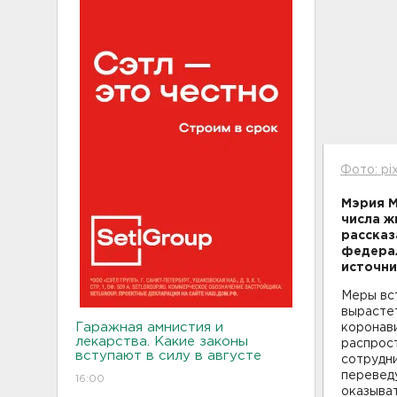
Фото: pi
Мэрия М
числа ж
рассказ
федерал
источни
Меры вст
вырастет
Гаражная амнистия и
коронави
лекарства. Какие законы
распрост
вступают в силу в августе
сотрудни
переведу
16:00
оказыват