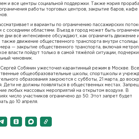
ием и все центры социальной поддержки. Также мэрия прораб
ограничения работы торговых центров, закрытие баров, кафе
нов.
ассматривает и варианты по ограничению пассажирских поток
 с соседними областями. Въезд в город может быть ограничен
е дни всё интенсивнее обсуждают, как ограничить движение 
а также движение общественного транспорта внутри столицы.
 мера — закрытие общественного транспорта, включая метроп
кое власти пойдут только в самой тяжёлой ситуации, подчерк
ьный чиновник.
а Сергей Собянин ужесточил карантинный режим в Москве. Вс
ственные общеобразовательные школы, спортшколы и учреж
ельного образования закроются с субботы, 21 марта, до воскр
я. Дети не должны появляться в общественных местах. Запре
ние любых массовых мероприятий на открытом воздухе. В
ях число участников ограничено до 50. Этот запрет будет
ать до 10 апреля.