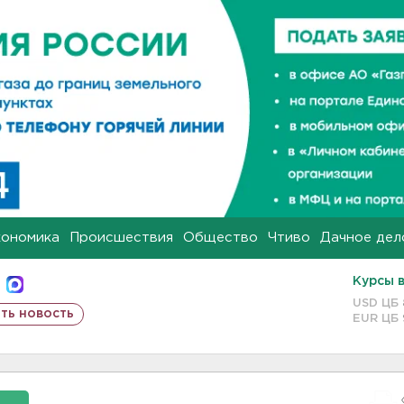
кономика
Происшествия
Общество
Чтиво
Дачное дел
Курсы 
USD ЦБ
ть новость
EUR ЦБ