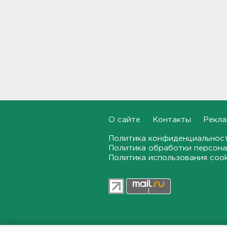
В Большой Ижоре с "Агатой
Кристи" отметят день
Ломоносовского района, в
Рощино - день поселка
12:05
Под Киришами задержали
мужчину, который отправил
соседа палкой в больницу
11:44
О сайте
Контакты
Рекла
"Хотел проверить на
Политика конфиденциальнос
прочность". Житель
Соснового Бора оторвал
Политика обработки персона
руку памятнику воинам
Политика использования coo
11:15
В Красном Селе избили
бригаду скорой помощи.
Агрессор задержан
11:04