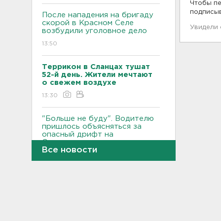
Чтобы пе
подписы
После нападения на бригаду
скорой в Красном Селе
Увидели
возбудили уголовное дело
13:50
Террикон в Сланцах тушат
52-й день. Жители мечтают
о свежем воздухе
13:30
"Больше не буду". Водителю
пришлось объясняться за
опасный дрифт на
Суворовском
Все новости
12:56
После пожара на складе
“Ленты” в Красном Бору в
магазинах сократился
ассортимент
12:35