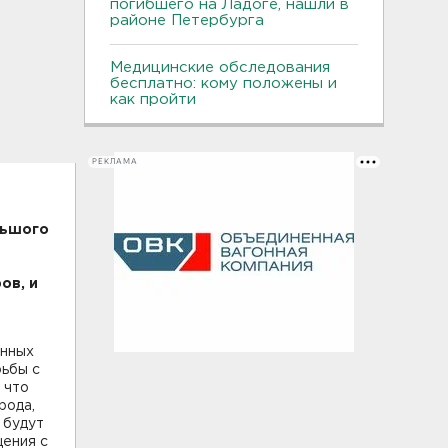
погибшего на Ладоге, нашли в
районе Петербурга
Медицинские обследования
бесплатно: кому положены и
как пройти
РЕКЛАМА
льшого
ов, и
анных
рьбы с
 что
рода,
 будут
щения с