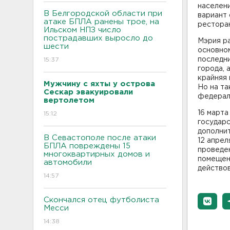
населен
В Белгородской области при
вариант 
атаке БПЛА ранены трое, на
рестора
Ильском НПЗ число
пострадавших выросло до
Мэрия р
шести
основном
последни
15:37
города, 
крайняя
Мужчину с яхты у острова
Но на та
Сескар эвакуировали
федерал
вертолетом
16 март
15:12
государ
дополнит
В Севастополе после атаки
12 апрел
БПЛА повреждены 15
проведе
многоквартирных домов и
помещени
автомобили
действов
14:57
Скончался отец футболиста
Месси
14:38