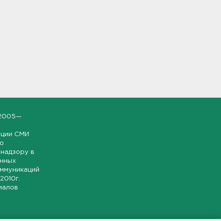
2005—
ации СМИ
но
надзору в
онных
оммуникаций
 2010г.
иалов