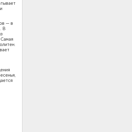
атывает
 и
ов — в
. В
из
 Самая
олитен.
ивает
е
дения
есенья,
щается