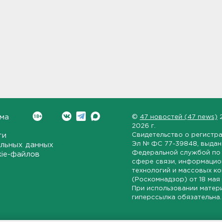
ма
©
47 новостей (47 news)
2026 г.
ти
Свидетельство о регистр
Эл № ФС 77-39848
, выда
льных данных
Федеральной службой по 
kie-файлов
сфере связи, информаци
технологий и массовых к
(Роскомнадзор) от
18 мая
При использовании матер
гиперссылка обязательна.