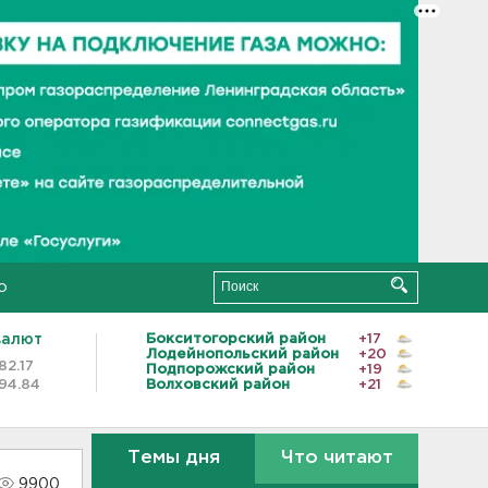
о
валют
Бокситогорский район
+17
Лодейнопольский район
+20
82.17
Подпорожский район
+19
94.84
Волховский район
+21
Темы дня
Что читают
9900