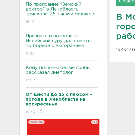
Общес
По программе "Земский
доктор" в Ленобласть
приехали 2,5 тысячи медиков
В М
18:10
гор
раб
Признать и позволить.
Индийский гуру дал советы
по борьбе с выгоранием
13:43 17.
17:32
Кому полезны белые грибы,
рассказал диетолог
17:00
От шести до 25 с плюсом -
погода в Ленобласти на
воскресенье
16:30
РЕКЛАМА