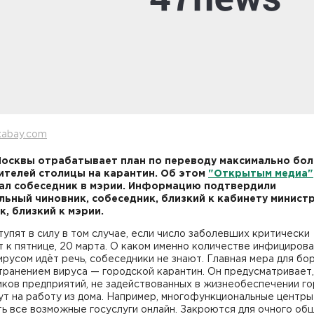
xabay.com
осквы отрабатывает план по переводу максимально бо
ителей столицы на карантин. Об этом
"Открытым медиа"
ал собеседник в мэрии. Информацию подтвердили
ьный чиновник, собеседник, близкий к кабинету министр
к, близкий к мэрии.
упят в силу в том случае, если число заболевших критически
 к пятнице, 20 марта. О каком именно количестве инфициров
русом идёт речь, собеседники не знают. Главная мера для бо
ранением вируса — городской карантин. Он предусматривает,
ков предприятий, не задействованных в жизнеобеспечении го
т на работу из дома. Например, многофункциональные центры
ь все возможные госуслуги онлайн. Закроются для очного об