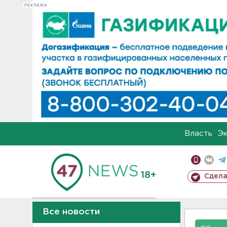
РЕКЛАМА
Власть
Э
18+
Сдела
Все новости