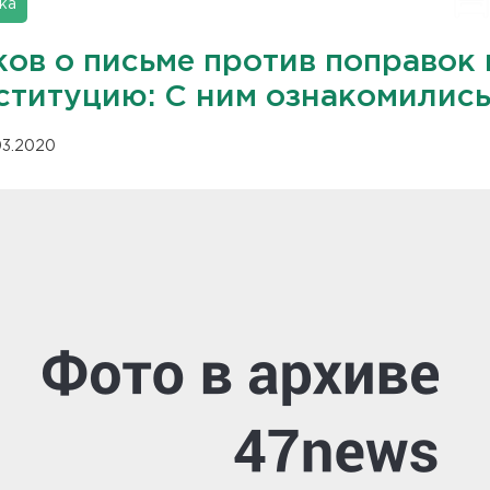
ка
ков о письме против поправок 
ституцию: С ним ознакомилис
.03.2020