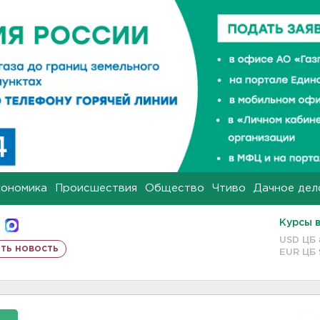
кономика
Происшествия
Общество
Чтиво
Дачное дел
Курсы 
USD ЦБ
ть новость
EUR ЦБ