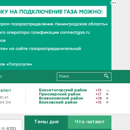
о
валют
Бокситогорский район
+15
Приозерский район
+17
81.41
Всеволожский район
+18
94.06
Волховский район
+15
Темы дня
Что читают
6130