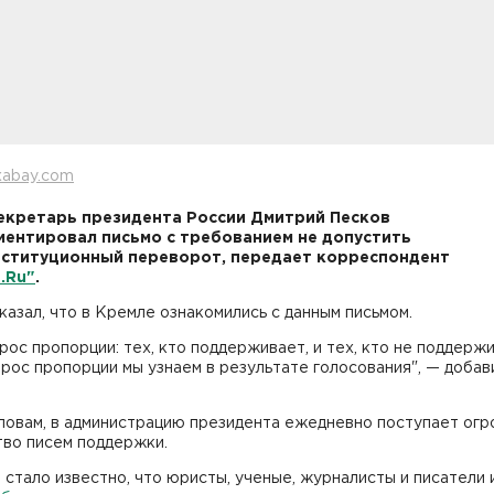
xabay.com
екретарь президента России Дмитрий Песков
ентировал письмо с требованием не допустить
ституционный переворот, передает корреспондент
.Ru"
.
сказал, что в Кремле ознакомились с данным письмом.
рос пропорции: тех, кто поддерживает, и тех, кто не поддержи
рос пропорции мы узнаем в результате голосования", — добав
ловам, в администрацию президента ежедневно поступает ог
тво писем поддержки.
 стало известно, что юристы, ученые, журналисты и писатели 