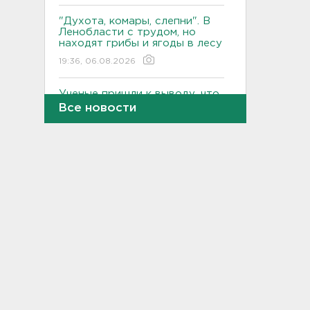
"Духота, комары, слепни". В
Ленобласти с трудом, но
находят грибы и ягоды в лесу
19:36, 06.08.2026
Ученые пришли к выводу, что
дача или проживание рядом с
Все новости
парком спасает от этой
болезни
19:07, 06.08.2026
Для иностранных
абитуриентов хотят ввести
экзамен по русскому
18:49, 06.08.2026
Смертельное ДТП
произошло на КАД у Низино
18:23, 06.08.2026