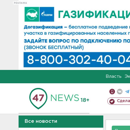
РЕКЛАМА
Власть
Э
18+
Сдела
Все новости