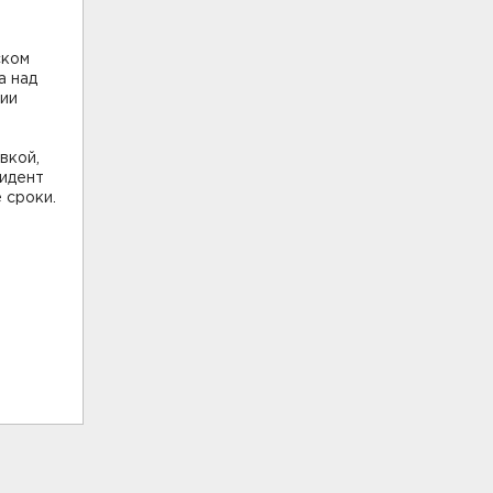
ском
а над
ции
вкой,
идент
 сроки.