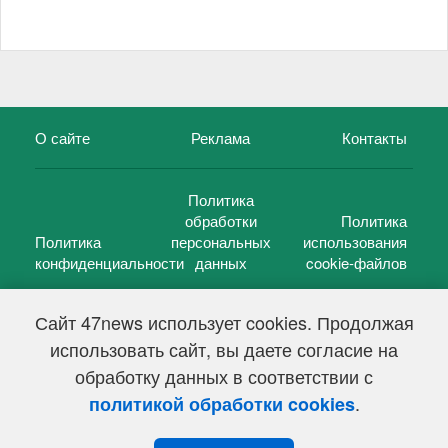
О сайте
Реклама
Контакты
Политика
обработки
Политика
Политика
персональных
использования
конфиденциальности
данных
cookie-файлов
Сайт 47news использует cookies. Продолжая
использовать сайт, вы даете согласие на
©
47 новостей (47 news)
2005 — 2026 г.
обработку данных в соответствии с
Свидетельство о регистрации СМИ Эл № ФС 77-39848, выдано
Федеральной службой по надзору в сфере связи,
.
политикой обработки cookies
информационных технологий и массовых коммуникаций
(Роскомнадзор) от 18 мая 2010г.