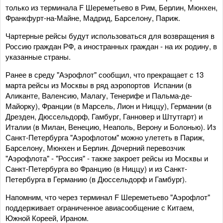
только из терминала F Шереметьево в Рим, Берлин, Мюнхен,
Франкфурт-на-Майне, Мадрид, Барселону, Париж.
Чартерные рейсы будут использоваться для возвращения в
Россию граждан РФ, а иностранных граждан - на их родину, в
указанные страны.
Ранее в среду "Аэрофлот" сообщил, что прекращает с 13
марта рейсы из Москвы в ряд аэропортов Испании (в
Аликанте, Валенсию, Малагу, Тенерифе и Пальма-де-
Майорку), Франции (в Марсель, Лион и Ниццу), Германии (в
Дрезден, Дюссельдорф, Гамбург, Ганновер и Штутгарт) и
Италии (в Милан, Венецию, Неаполь, Верону и Болонью). Из
Санкт-Петербурга "Аэрофлотом" можно улететь в Париж,
Барселону, Мюнхен и Берлин. Дочерний перевозчик
"Аэрофлота" - "Россия" - также закроет рейсы из Москвы и
Санкт-Петербурга во Францию (в Ниццу) и из Санкт-
Петербурга в Германию (в Дюссельдорф и Гамбург).
Напомним, что через терминал F Шереметьево "Аэрофлот"
поддерживает ограниченное авиасообщение с Китаем,
Южной Кореей, Ираном.