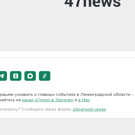
рвыми узнавать о главных событиях в Ленинградской области -
вайтесь на
канал 47news в Telegram
и
в Maх
 опечатку? Сообщите через форму
обратной связи
.