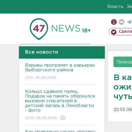
Власть
Э
18+
Сдела
Все новости
Приро
Взрывы прогремят в карьерах
Выборгского района
В ка
23:11, 05.08.2026
ожид
Кольцо сдавило палец.
чуть
Подарок на память обернулся
вызовом спасателей в
детский лагерь в Ленобласти
20:55 06
- фото
22:51, 05.08.2026
Как правильно гасить ипотеку