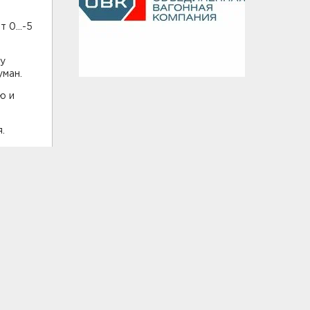
 0...-5
гу
уман.
ю и
.