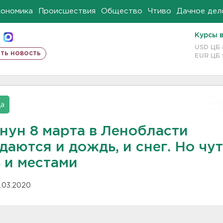
кономика
Происшествия
Общество
Чтиво
Дачное дел
Курсы 
USD ЦБ
ть новость
EUR ЦБ
да
нун 8 марта в Ленобласти
аются и дождь, и снег. Но чут
 и местами
.03.2020