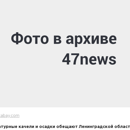
xabay.com
турные качели и осадки обещают Ленинградской облас