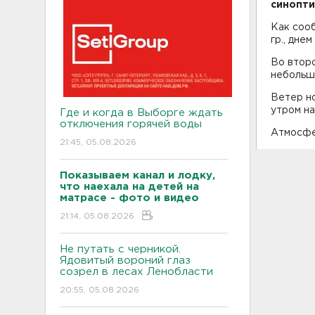
синопти
Как сооб
гр., днем 
Во второ
небольши
Ветер но
утром на
Где и когда в Выборге ждать
отключения горячей воды
Атмосфер
21:45, 05.08.2026
Показываем канал и лодку,
что наехала на детей на
матрасе - фото и видео
21:14, 05.08.2026
Не путать с черникой.
Ядовитый вороний глаз
созрел в лесах Ленобласти
20:55, 05.08.2026