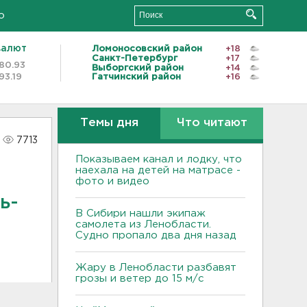
о
валют
Ломоносовский район
+18
Санкт-Петербург
+17
80.93
Выборгский район
+14
93.19
Гатчинский район
+16
Темы дня
Что читают
7713
Показываем канал и лодку, что
наехала на детей на матрасе -
фото и видео
ь-
В Сибири нашли экипаж
самолета из Ленобласти.
Судно пропало два дня назад
Жару в Ленобласти разбавят
грозы и ветер до 15 м/с