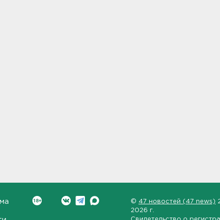
ма
©
47 новостей (47 news)
2026 г.
ти
Свидетельство о регистр