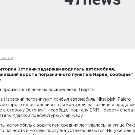
.err.ee
итории Эстонии задержан водитель автомобиля,
нивший ворота пограничного пункта в Нарве, сообщает
e
 произошел в ночь на воскресенье, 1 марта.
на Нарвский погранпункт прибыл автомобиль Mitsubishi Pajero,
 которого не остановился для контроля на границе и продолж
е в сторону Эстонии", - сообщил порталу ERR Новости опера
итель Идаской префектуры Алар Кару.
ь автомобиль с водителем средних лет удалось на улице Рак
го личность и мотивы поступка устанавливаются. Но уже сейч