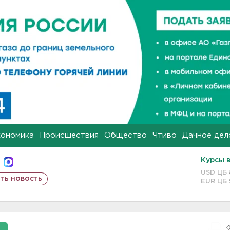
кономика
Происшествия
Общество
Чтиво
Дачное дел
Курсы 
USD ЦБ
ть новость
EUR ЦБ