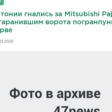
а
тонии гнались за Mitsubishi Paj
таранившим ворота погранпун
арве
.03.2020