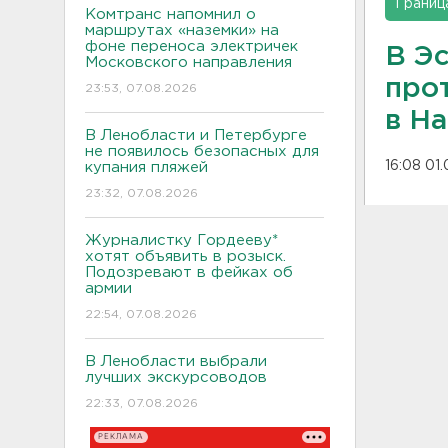
Границ
Комтранс напомнил о
маршрутах «наземки» на
фоне переноса электричек
В Эс
Московского направления
про
23:53, 07.08.2026
в Н
В Ленобласти и Петербурге
не появилось безопасных для
16:08 01
купания пляжей
23:32, 07.08.2026
Журналистку Гордееву*
хотят объявить в розыск.
Подозревают в фейках об
армии
22:54, 07.08.2026
В Ленобласти выбрали
лучших экскурсоводов
22:33, 07.08.2026
РЕКЛАМА