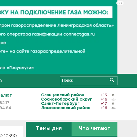
о
валют
Сланцевский район
+13
Сосновоборский округ
+16
82.17
Санкт-Петербург
+17
94.84
Ломоносовский район
+16
Темы дня
Что читают
10390