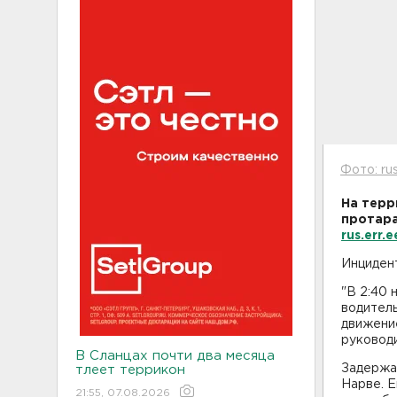
Фото: rus
На терр
протара
rus.err.e
Инцидент
"В 2:40 
водитель
движени
руковод
В Сланцах почти два месяца
Задержат
тлеет террикон
Нарве. Е
21:55, 07.08.2026