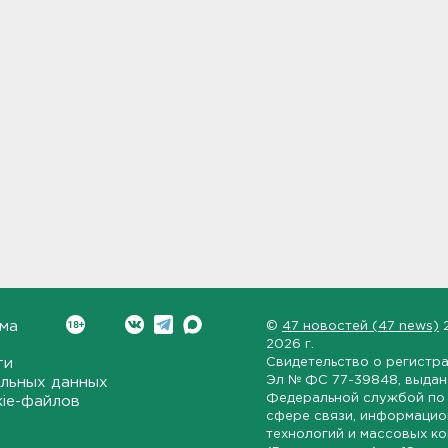
ма
©
47 новостей (47 news)
2026 г.
ти
Свидетельство о регистр
Эл № ФС 77-39848
, выда
льных данных
Федеральной службой по 
kie-файлов
сфере связи, информаци
технологий и массовых к