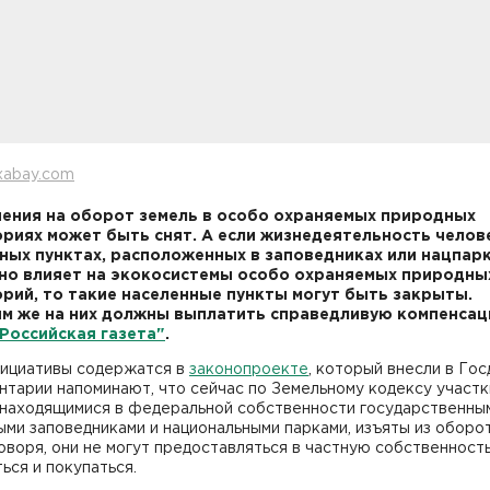
xabay.com
ения на оборот земель в особо охраняемых природных
риях может быть снят. А если жизнедеятельность челов
ных пунктах, расположенных в заповедниках или нацпарк
но влияет на экокосистемы особо охраняемых природны
рий, то такие населенные пункты могут быть закрыты.
 же на них должны выплатить справедливую компенсац
Российская газета"
.
нициативы содержатся в
законопроекте
, который внесли в Гос
тарии напоминают, что сейчас по Земельному кодексу участк
 находящимися в федеральной собственности государственны
ми заповедниками и национальными парками, изъяты из оборот
воря, они не могут предоставляться в частную собственность
ься и покупаться.