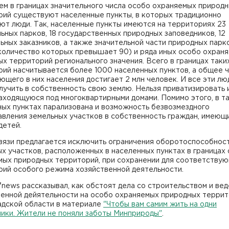
ем в границах значительного числа особо охраняемых природ
рий существуют населенные пункты, в которых традиционно
ют люди. Так, населенные пункты имеются на территориях 23
ьных парков, 18 государственных природных заповедников, 12
ных заказников, а также значительной части природных парк
количество которых превышает 90) и ряда иных особо охран
х территорий регионального значения. Всего в границах таки
рий насчитывается более 1000 населенных пунктов, а общее 
щего в них населения достигает 2 млн человек. И все эти лю
лучить в собственность свою землю. Нельзя приватизировать 
аходящуюся под многоквартирными домами. Помимо этого, в т
ных пунктах парализована и возможность безвозмездного
авления земельных участков в собственность граждан, имеющ
детей.
связи предлагается исключить ограничения оборотоспособнос
х участков, расположенных в населенных пунктах в границах
мых природных территорий, при сохранении для соответству
рий особого режима хозяйственной деятельности.
news рассказывал, как обстоят дела со строительством и ве
венной дейятельности на особо охраняемых природных террит
адской области в материале
"Чтобы вам самим жить на одни
ники. Жители не поняли заботы Минприроды"
.