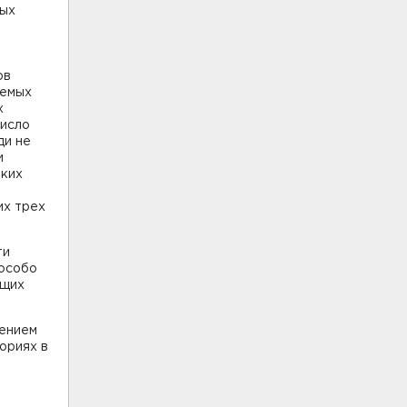
ных
ов
яемых
х
число
ди не
и
аких
их трех
ти
 особо
ющих
дением
ориях в