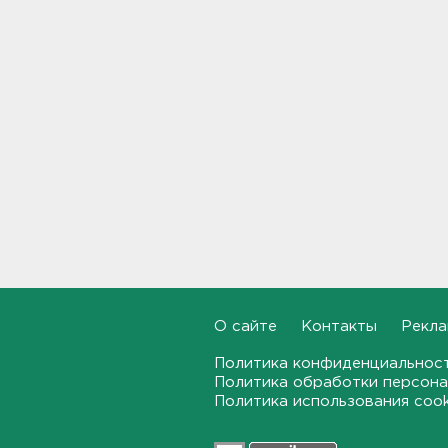
Москвы в Петербург
18:37, 07.08.2026
Мобильный медпункт приедет
проверять здоровье жителей
Соснового Бора
18:18, 07.08.2026
Врач дала рекомендации для
родителей с детьми - как
пережить жару
17:59, 07.08.2026
В Подмосковье с помощью ИИ
впервые выписали штраф за
борщевик
О сайте
Контакты
Рекла
17:38, 07.08.2026
Политика конфиденциальнос
Политика обработки персона
В Тосно открыли
Политика использования coo
перекрёсток, разбитый
самосвалами со стройки
ВСМ