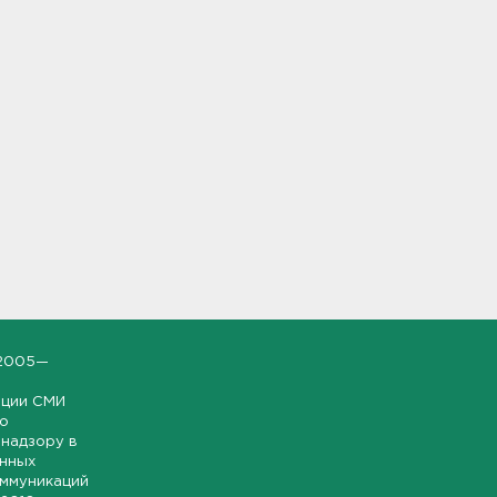
2005—
ации СМИ
но
надзору в
онных
оммуникаций