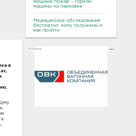
мощный пожар – горели
машины на парковке
Медицинские обследования
бесплатно: кому положены и
как пройти
РЕКЛАМА
ека в
ах,
х
ию,
думу.
и,
ми
а.
,