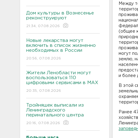
Между т
террито
Дом культуры в Вознесенье
прожива
реконструируют
национал
федераль
21:34, 07.08.2026
(общее 
природны
Новые лекарства могут
террито
включить в список жизненно
проживаю
необходимых в России
могут по
20:56, 07.08.2026
землю, н
населен
предост
Жители Ленобласти могут
и более 
воспользоваться 110
цифровыми сервисами в МАХ
В этой 
20:35, 07.08.2026
земельны
охраняе
террито
Тройняшек выписали из
Ленинградского
Ранее 47
перинатального центра
хозяйст
20:16, 07.08.2026
Ленингр
заповед
Больше часа.