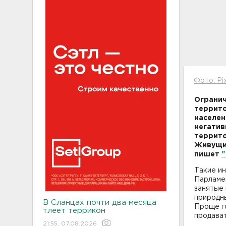
Фото: Pi
Огранич
террито
населен
негатив
террито
Живущим
пишет
"
Такие и
Парламен
занятые
природны
В Сланцах почти два месяца
Проще го
тлеет террикон
продават
21:55, 07.08.2026