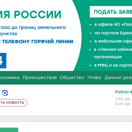
кономика
Происшествия
Общество
Чтиво
Дачное дел
Курсы 
USD ЦБ
ть новость
EUR ЦБ