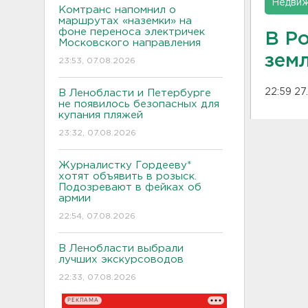
Недвиж
Комтранс напомнил о
маршрутах «наземки» на
фоне переноса электричек
В Р
Московского направления
зем
23:53, 07.08.2026
22:59 27
В Ленобласти и Петербурге
не появилось безопасных для
купания пляжей
23:32, 07.08.2026
Журналистку Гордееву*
хотят объявить в розыск.
Подозревают в фейках об
армии
22:54, 07.08.2026
В Ленобласти выбрали
лучших экскурсоводов
22:33, 07.08.2026
РЕКЛАМА