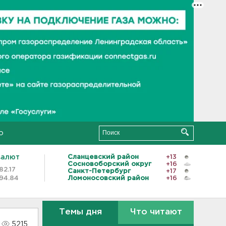
о
валют
Сланцевский район
+13
Сосновоборский округ
+16
82.17
Санкт-Петербург
+17
94.84
Ломоносовский район
+16
Темы дня
Что читают
5215