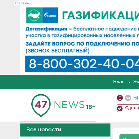
РЕКЛАМА
Власть
Э
18+
Сдела
Все новости