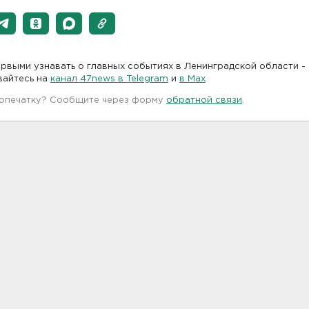
рвыми узнавать о главных событиях в Ленинградской области -
вайтесь на
канал 47news в Telegram
и
в Maх
 опечатку? Сообщите через форму
обратной связи
.