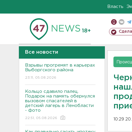
Власть
Э
18+
Сдела
Все новости
Проис
Взрывы прогремят в карьерах
Выборгского района
Чер
23:11, 05.08.2026
нашл
Кольцо сдавило палец.
про
Подарок на память обернулся
вызовом спасателей в
при
детский лагерь в Ленобласти
- фото
22:51, 05.08.2026
10:29 20
Как правильно гасить ипотеку