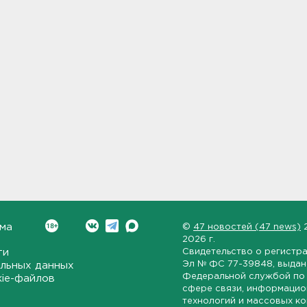
ма
©
47 новостей (47 news)
2026 г.
ти
Свидетельство о регистр
Эл № ФС 77-39848
, выда
льных данных
Федеральной службой по 
kie-файлов
сфере связи, информаци
технологий и массовых к