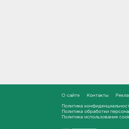
самолета из Ленобласти.
Судно пропало два дня
назад
18:58, 05.08.2026
Во Всеволожске построят
детсад на 140 детей
18:41, 05.08.2026
Внешнее кольцо северного
участка КАД останется
перекрытым до середины
ноября
18:17, 05.08.2026
Полкило мефедрона нашли
О сайте
Контакты
Рекла
дома у 25-летнего
петербуржца
Политика конфиденциальнос
Политика обработки персона
17:53, 05.08.2026
Политика использования coo
Сборная России с