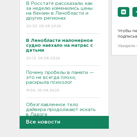
В Росстате рассказали, как
за неделю изменились цены
на бензин в Ленобласти и
других регионах
20:32, 05.08.2026
Чтобы пе
подписы
В Ленобласти маломерное
судно наехало на матрас с
Увидели
детьми
20:13, 05.08.2026
Почему пробелы в памяти —
это не всегда плохо,
раскрыла психолог
19:54, 05.08.2026
Обезглавленное тело
дайвера продолжают искать
в Ладоге
Все новости
19:35, 05.08.2026
В Сибири нашли экипаж