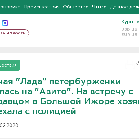
кономика
Происшествия
Общество
Чтиво
Дачное дел
Курсы 
USD ЦБ
ть новость
EUR ЦБ
шествия
ная "Лада" петербурженки
ась на "Авито". На встречу с
давцом в Большой Ижоре хозя
ехала с полицией
.02.2020