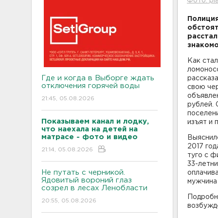
Фото: pl
Полиция
обстоят
расстал
знакомо
Как стал
ломонос
Где и когда в Выборге ждать
рассказа
отключения горячей воды
свою чер
объявлен
21:45, 05.08.2026
рублей.
поселени
Показываем канал и лодку,
изъят и
что наехала на детей на
матрасе - фото и видео
Выяснил
2017 год
21:14, 05.08.2026
туго с ф
33-летни
Не путать с черникой.
оплачив
Ядовитый вороний глаз
мужчина 
созрел в лесах Ленобласти
Подробн
20:55, 05.08.2026
возбужде