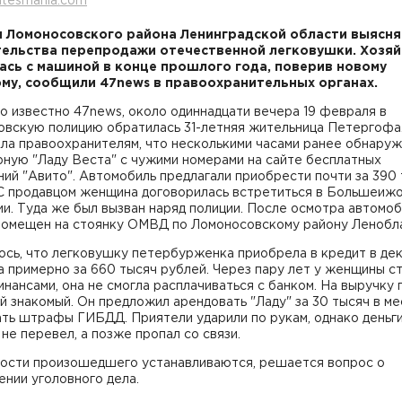
atesmania.com
 Ломоносовского района Ленинградской области выясня
ельства перепродажи отечественной легковушки. Хозяй
ась с машиной в конце прошлого года, поверив новому
му, сообщили 47news в правоохранительных органах.
о известно 47news, около одиннадцати вечера 19 февраля в
овскую полицию обратилась 31-летняя жительница Петергофа
ла правоохранителям, что несколькими часами ранее обнару
ную "Ладу Веста" с чужими номерами на сайте бесплатных
ий "Авито". Автомобиль предлагали приобрести почти за 390
 С продавцом женщина договорилась встретиться в Большеиж
и. Туда же был вызван наряд полиции. После осмотра автомоб
 помещен на стоянку ОМВД по Ломоносовскому району Ленобл
ось, что легковушку петербурженка приобрела в кредит в де
а примерно за 660 тысяч рублей. Через пару лет у женщины с
инансами, она не смогла расплачиваться с банком. На выручку
й знакомый. Он предложил арендовать "Ладу" за 30 тысяч в ме
ать штрафы ГИБДД. Приятели ударили по рукам, однако деньг
не перевел, а позже пропал со связи.
ости произошедшего устанавливаются, решается вопрос о
нии уголовного дела.