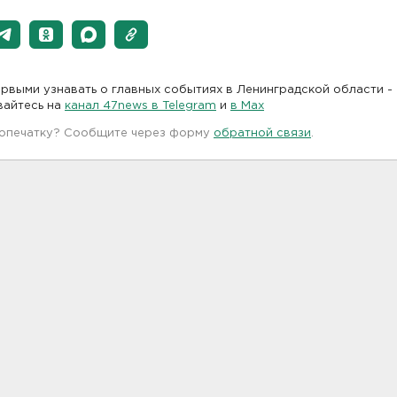
рвыми узнавать о главных событиях в Ленинградской области -
вайтесь на
канал 47news в Telegram
и
в Maх
 опечатку? Сообщите через форму
обратной связи
.