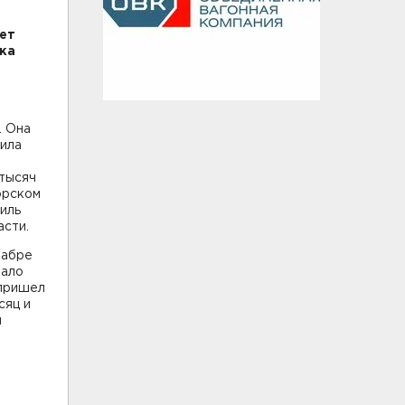
ет
ка
. Она
жила
 тысяч
орском
иль
асти.
кабре
тало
 пришел
сяц и
и