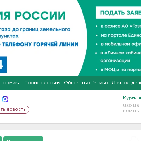
кономика
Происшествия
Общество
Чтиво
Дачное дел
Курсы 
USD ЦБ
ть новость
EUR ЦБ