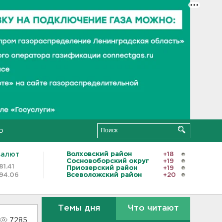
о
валют
Волховский район
+18
Сосновоборский округ
+19
81.41
Приозерский район
+19
94.06
Всеволожский район
+20
Темы дня
Что читают
7285