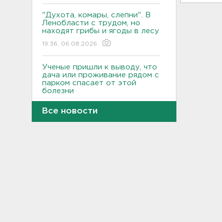
"Духота, комары, слепни". В
Ленобласти с трудом, но
находят грибы и ягоды в лесу
19:36, 06.08.2026
Ученые пришли к выводу, что
дача или проживание рядом с
парком спасает от этой
болезни
19:07, 06.08.2026
Все новости
Для иностранных
абитуриентов хотят ввести
экзамен по русскому
18:49, 06.08.2026
Смертельное ДТП
произошло на КАД у Низино
18:23, 06.08.2026