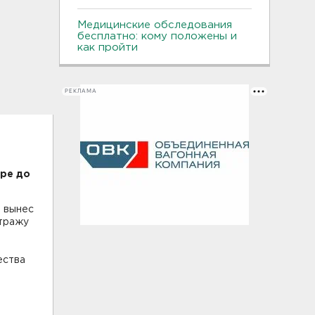
Медицинские обследования
бесплатно: кому положены и
как пройти
РЕКЛАМА
оре до
а вынес
стражу
ества