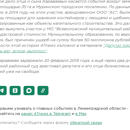
е дело отца и сына Караваевых касается событий вокруг зем
 площадью 35 га в Муринском городском поселении. По данны
я, в 2014 году на этом участке, арендованном ООО "АС", был
ны площадки для хранения контейнеров с овощами и щебнем
трированные как объекты капитального строительства. Это д
аво выкупить участок у МО "Всеволожский муниципальный рай
кадастровой стоимости. Муниципальному образованию, по вер
ия, был причинен ущерб на сумму более 50 миллионов рублей
ости этой истории 47news изложил в материале
"Депутат Кар
ы вас, воров, выпорол"
.
араваева задержали 20 февраля 2019 года, а ещё через два д
ий районный суд арестовал депутата и его отца-бизнесмена.
ий уже на свободе.
рвыми узнавать о главных событиях в Ленинградской области -
вайтесь на
канал 47news в Telegram
и
в Maх
 опечатку? Сообщите через форму
обратной связи
.