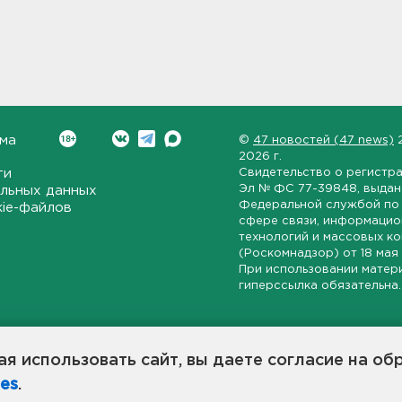
ма
©
47 новостей (47 news)
2026 г.
ти
Свидетельство о регистр
Эл № ФС 77-39848
, выда
льных данных
Федеральной службой по 
kie-файлов
сфере связи, информаци
технологий и массовых к
(Роскомнадзор) от
18 мая
При использовании матер
гиперссылка обязательна.
ет-издание, направленное на всестороннее освещение политиче
ской области, экономической и инвестиционной активности в ре
я использовать сайт, вы даете согласие на об
7 новостей» станет популярной и конструктивной площадкой дл
es
.
оисходят в 47-м регионе России.