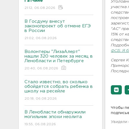
Гатчине
Уголовно
участка
21:12, 06.08.2026
следстви
построе
В Госдуму внесут
зарегис
законопроект об отмене ЕГЭ
"АС" пр
в России
15% от 
21:02, 06.08.2026
следств
Подробн
ФСБ: Я б
Волонтеры "ЛизаАлерт"
нашли 320 человек за месяц в
Сергея К
Ленобласти и Петербурге
Приморск
20:40, 06.08.2026
Последн
Стало известно, во сколько
обойдется собрать ребенка в
школу на ресейле
20:18, 06.08.2026
Чтобы пе
В Ленобласти обнаружили
подписы
могильник эпохи неолита
Увидели
19:55, 06.08.2026