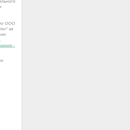
ельного
м
и
,
ало ООО
он" за
сии
.
аваев -
ня