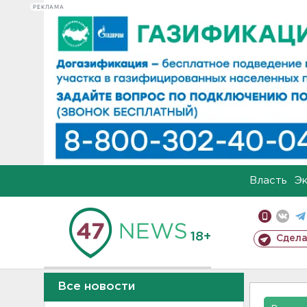
РЕКЛАМА
Власть
Э
18+
Сдела
Все новости