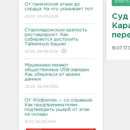
Власть
От панической атаки до
сердца. На что указывает пот
Суд
23:03, 06.08.2026
Кар
Староладожскую крепость
пере
реставрируют. Как
собираются достроить
Тайничную башню
16:07 17
22:30, 06.08.2026
Мошенники меняют
общественные USB-зарядки.
Как уберечься от кражи
данных
22:02, 06.08.2026
От Wildberries — со справкой.
Как предпринимателям
подтвердить ущерб от атак
на склады
21:37, 06.08.2026