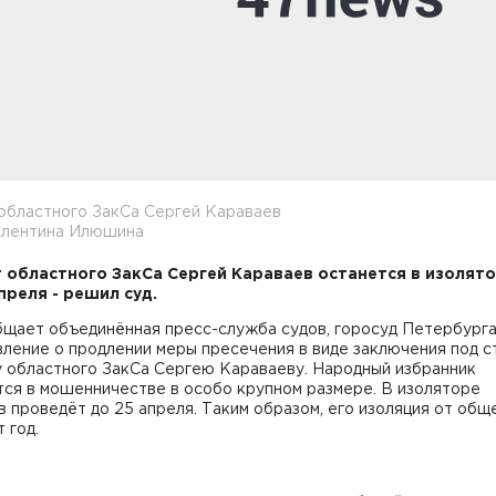
областного ЗакСа Сергей Караваев
алентина Илюшина
 областного ЗакСа Сергей Караваев останется в изолят
преля - решил суд.
бщает объединённая пресс-служба судов, горосуд Петербург
вление о продлении меры пресечения в виде заключения под 
у областного ЗакСа Сергею Караваеву. Народный избранник
тся в мошенничестве в особо крупном размере. В изоляторе
 проведёт до 25 апреля. Таким образом, его изоляция от общ
 год.