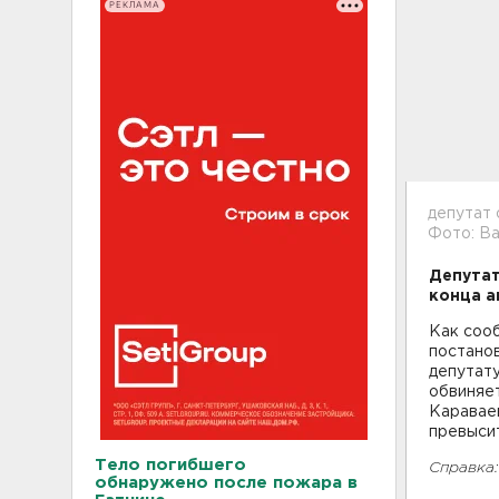
РЕКЛАМА
депутат 
Фото: В
Депутат
конца а
Как соо
постано
депутат
обвиняе
Караваев
превысит
Тело погибшего
Справка:
обнаружено после пожара в