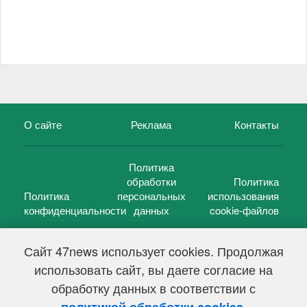
О сайте
Реклама
Контакты
Политика
обработки
Политика
Политика
персональных
использования
конфиденциальности
данных
cookie-файлов
Сайт 47news использует cookies. Продолжая
использовать сайт, вы даете согласие на
©
47 новостей (47 news)
2005 — 2026 г.
обработку данных в соответствии с
Свидетельство о регистрации СМИ Эл № ФС 77-39848, выдано
Федеральной службой по надзору в сфере связи,
.